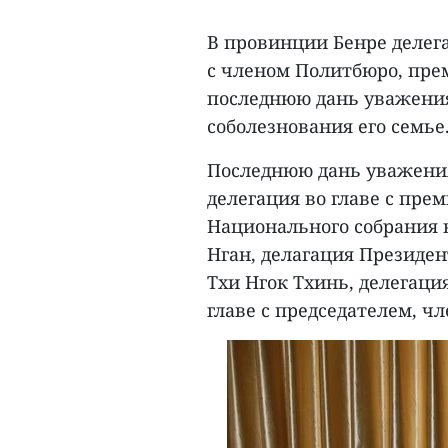
В провинции Бенре делег
с членом Политбюро, пре
последнюю дань уважения
соболезнования его семье
Последнюю дань уважени
делегация во главе с пре
Национального собрания в
Нган, делагация Президен
Тхи Нгок Тхинь, делегаци
главе с председателем, ч