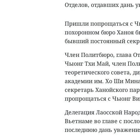
Отделов, отдавших дань 
Пришли попрощаться с Ч
похоронном бюро Ханоя б
бывший постоянный секре
Член Политбюро, глава О
Чыонг Тхи Май, член Пол
теоретического совета, 
академии им. Хо Ши Мина
секретарь Ханойского па
пропрощаться с Чыонг Ви
Делегация Лаосской Наро
Вьетнаме во главе с посл
последнюю дань уважения