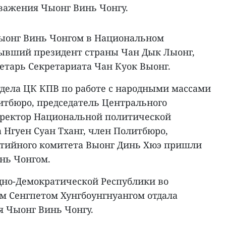
уважения Чыонг Винь Чонгу.
ыонг Винь Чонгом в Национальном
ывший президент страны Чан Дык Лыонг,
тарь Секретариата Чан Куок Выонг.
тдела ЦК КПВ по работе с народными массами
итбюро, председатель Центрального
директор Национальной политической
 Нгуен Суан Тханг, член Политбюро,
ртийного комитета Выонг Динь Хюэ пришли
нь Чонгом.
дно-Демократической Республики во
ом Сенгпетом Хунгбоунгнуангом отдала
 Чыонг Винь Чонгу.