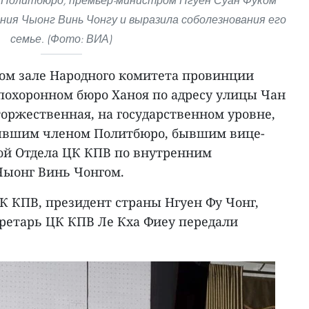
м Политбюро, премьер-министром Нгуен Суан Фуком
ния Чыонг Винь Чонгу и выразила соболезнования его
семье. (Фото: ВИА)
вом зале Народного комитета провинции
похоронном бюро Ханоя по адресу улицы Чан
 торжественная, на государственном уровне,
ывшим членом Политбюро, бывшим вице-
ой Отдела ЦК КПВ по внутренним
Чыонг Винь Чонгом.
К КПВ, президент страны Нгуен Фу Чонг,
етарь ЦК КПВ Ле Кха Фиеу передали