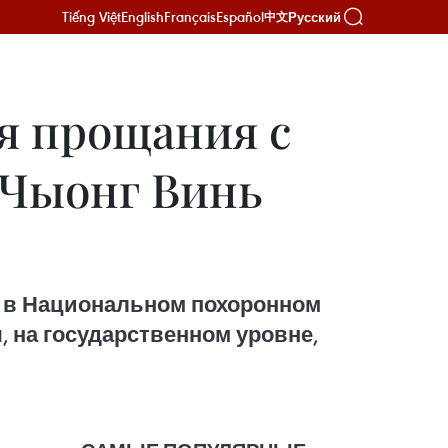
Tiếng Việt
English
Français
Español
Русский
中文
я прощания с
Чыонг Винь
и в Национальном похоронном
, на государственном уровне,