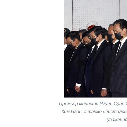
Премьер-министр Нгуен Суан Ф
Ким Нган, а также действую
уважения