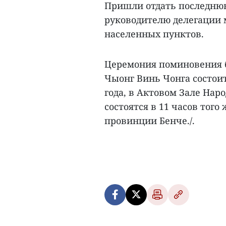
Пришли отдать последню
руководителю делегации м
населенных пунктов.
Церемония поминовения 
Чыонг Винь Чонга состоит
года, в Актовом Зале На
состоятся в 11 часов тог
провинции Бенче./.