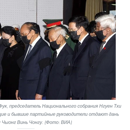
ук, председатель Национального собрания Нгуен Тхи
щие и бывшие партийные руководители отдают дань
 Чыонг Винь Чонгу. (Фото: ВИА)