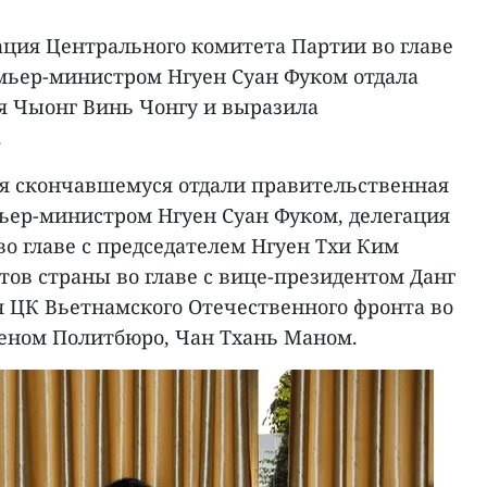
ация Центрального комитета Партии во главе
мьер-министром Нгуен Суан Фуком отдала
 Чыонг Винь Чонгу и выразила
.
я скончавшемуся отдали правительственная
мьер-министром Нгуен Суан Фуком, делегация
о главе с председателем Нгуен Тхи Ким
тов страны во главе с вице-президентом Данг
я ЦК Вьетнамского Отечественного фронта во
леном Политбюро, Чан Тхань Маном.