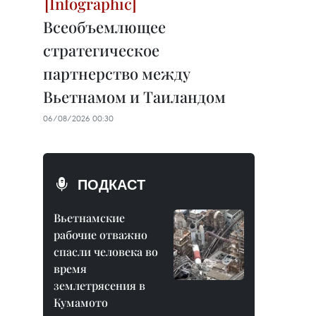
Всеобъемлющее
стратегическое
партнерство между
Вьетнамом и Таиландом
06/08/2026 00:30
ПОДКАСТ
Вьетнамские
рабочие отважно
спасли человека во
время
землетрясения в
Кумамото