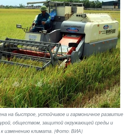
на на быстрое, устойчивое и гармоничное развитие
турой, обществом, защитой окружающей среды и
к изменению климата. (Фото: ВИА)