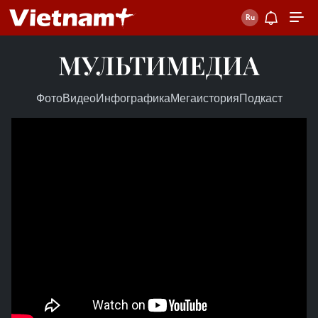
МУЛЬТИМЕДИА
Фото
Видео
Инфографика
Мегаистория
Подкаст