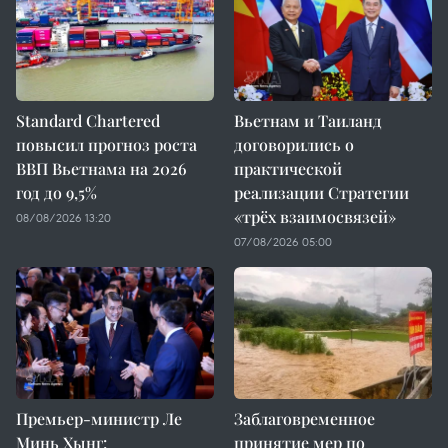
Standard Chartered
Вьетнам и Таиланд
повысил прогноз роста
договорились о
ВВП Вьетнама на 2026
практической
год до 9,5%
реализации Стратегии
«трёх взаимосвязей»
08/08/2026 13:20
07/08/2026 05:00
Премьер-министр Ле
Заблаговременное
Минь Хынг:
принятие мер по