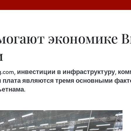
могают экономике 
и
ing.com, инвестиции в инфраструктуру, ко
я плата являются тремя основными факт
ьетнама.