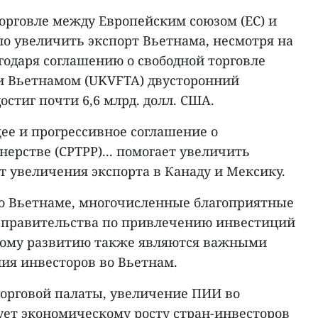
орговле между Европейским союзом (ЕС) и
ло увеличить экспорт Вьетнама, несмотря на
годаря соглашению о свободной торговле
и Вьетнамом (UKVFTA) двусторонний
достиг почти 6,6 млрд. долл. США.
е и прогрессивное соглашение о
ерстве (CPTPP)... помогает увеличить
т увеличения экспорта в Канаду и Мексику.
во Вьетнаме, многочисленные благоприятные
 правительства по привлечению инвестиций
кому развитию также являются важными
ия инвесторов во Вьетнам.
орговой палаты, увеличение ПИИ во
ует экономическому росту стран-инвесторов