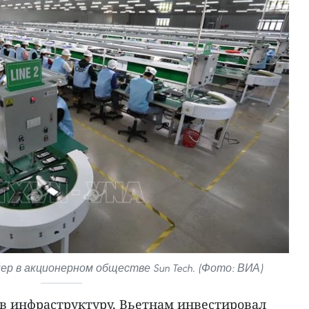
р в акционерном обществе Sun Tech. (Фото: ВИА)
 в инфраструктуру, Вьетнам инвестировал