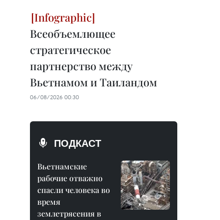
Всеобъемлющее
стратегическое
партнерство между
Вьетнамом и Таиландом
06/08/2026 00:30
ПОДКАСТ
Вьетнамские
рабочие отважно
спасли человека во
время
землетрясения в