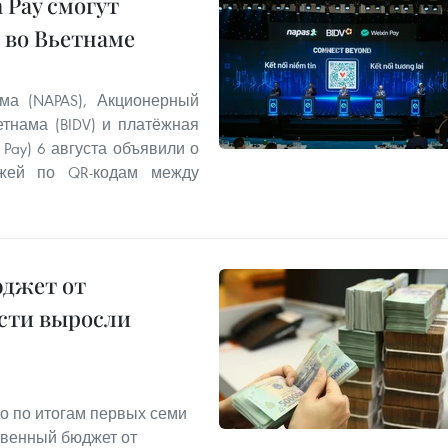
 Pay смогут
 во Вьетнаме
ма (NAPAS), Акционерный
тнама (BIDV) и платёжная
 Pay) 6 августа объявили о
ежей по QR-кодам между
юджет от
сти выросли
о по итогам первых семи
твенный бюджет от