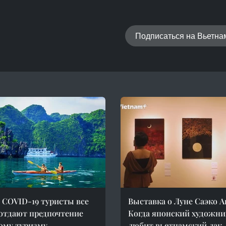
Подписаться на Вьетн
 COVID-19 туристы все
Выставка о Луне Саэко А
отдают предпочтение
Когда японский художни
ому туризму
любит вьетнамский лак