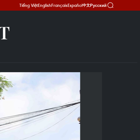
Tiếng Việt
English
Français
Español
Русский
中文
Т