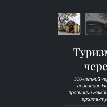
Туриз
чер
500-летний че
провинция На
провинции Намди
архитектур