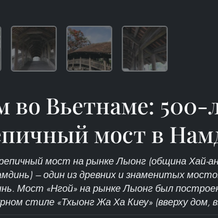
м во Вьетнаме: 500-
епичный мост в Нам
репичный мост на рынке Лыонг (община Хай-ань
мдинь) — один из древних и знаменитых мост
нь. Мост «Нгой» на рынке Лыонг был построен в
ном стиле «Тхыонг Жа Ха Киеу» (вверху дом, в