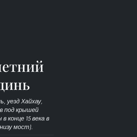
летний
динь
, уезд Хайхау,
ов под крышей
 конце 15 века в
низу мост).