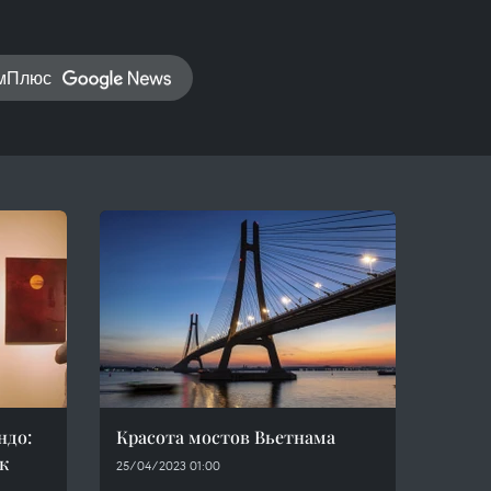
амПлюс
ндо:
Красота мостов Вьетнама
к
25/04/2023 01:00