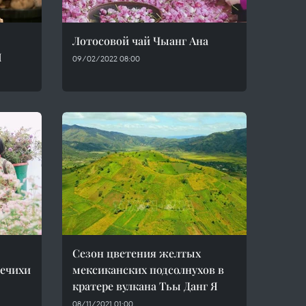
Лотосовой чай Чыанг Ана
I
09/02/2022 08:00
Сезон цветения желтых
речихи
мексиканских подсолнухов в
кратере вулкана Тьы Данг Я
08/11/2021 01:00