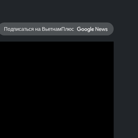
Подписаться на ВьетнамПлюс