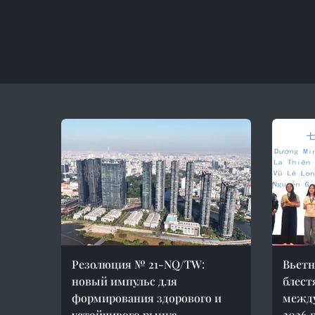
Резолюция № 21-NQ/TW:
Вьетн
новый импульс для
блест
формирования здорового и
межд
устойчивого рынка
2026 