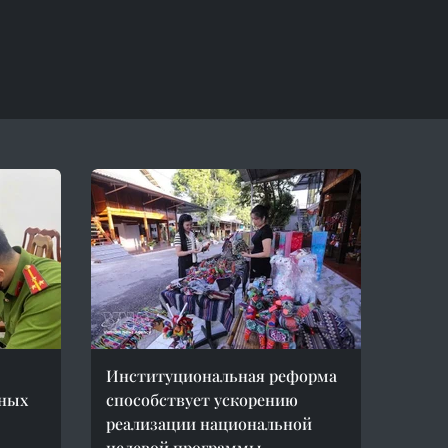
Институциональная реформа
нных
способствует ускорению
реализации национальной
целевой программы