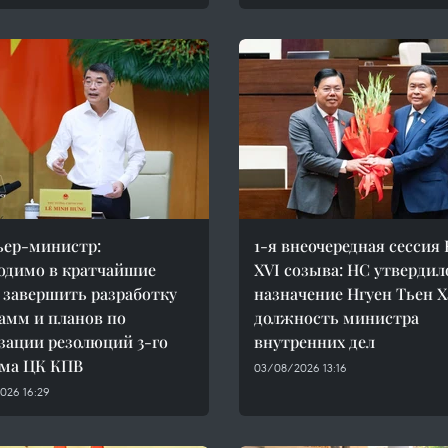
ер-министр:
1-я внеочередная сессия
одимо в кратчайшие
XVI созыва: НС утвердил
 завершить разработку
назначение Нгуен Тьен Х
амм и планов по
должность министра
зации резолюций 3-го
внутренних дел
ума ЦК КПВ
03/08/2026 13:16
026 16:29