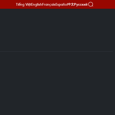
Tiếng Việt
English
Français
Español
Русский
中文