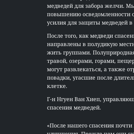
медведей для забора желчи. М
повышению осведомленности о
усилия для защиты медведей в 
После того, как медведи спасе
направлены в полудикую местн
жить группами. Полуприродная
травой, озерами, горами, пещер
могут развлекаться, а также о
повадки, угасшие после длител
клетке.
Г-н Нгуен Ван Хиеп, управляю
спасения медведей.
«После нашего спасения почти
улучшения. Прежде чем они с