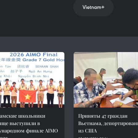
Vietnam+
амские школьники
Приняты 47 граждан
яще выступили в
Вьетнама, депортирова
ународном финале AIMO
из США
года