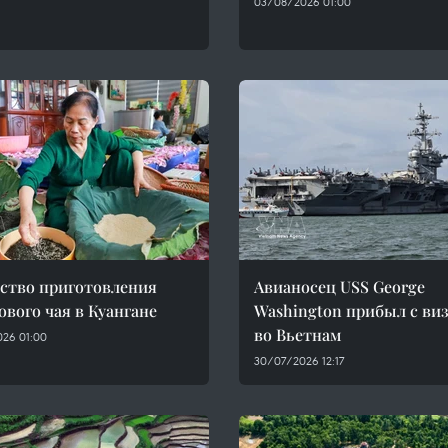
03/08/2026 01:00
ство приготовления
Авианосец USS George
ового чая в Куангане
Washington прибыл с ви
во Вьетнам
026 01:00
30/07/2026 12:17