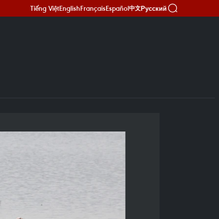
Tiếng Việt
English
Français
Español
Русский
中文