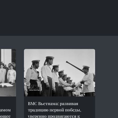
ВМС Вьетнама: развивая
намом
традицию первой победы,
лющее
уверенно продвигаются к