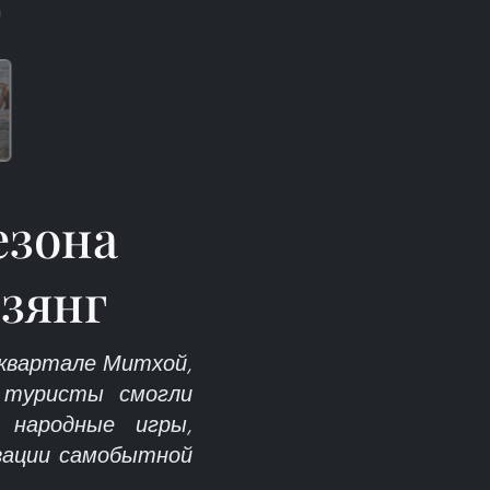
)
езона
зянг
 квартале Митхой,
 туристы смогли
 народные игры,
изации самобытной