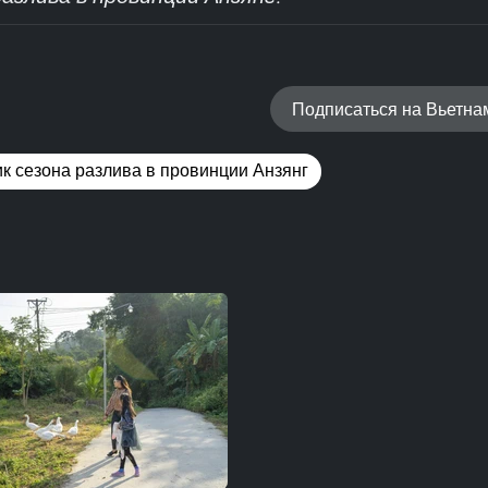
Подписаться на Вьетн
к сезона разлива в провинции Анзянг