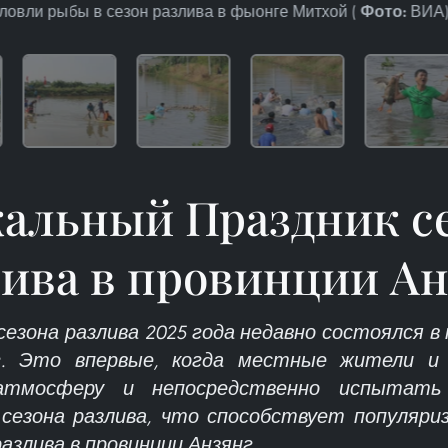
ловли рыбы в сезон разлива в фыонге Митхой (
ВИА
Фото:
альный Праздник с
лива в провинции Ан
сезона разлива 2025 года недавно состоялся в
нг. Это впервые, когда местные жители и
атмосферу и непосредственно испытать
сезона разлива, что способствует популяр
азлива в провинции Анзянг.