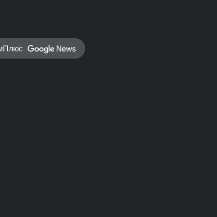
амПлюс