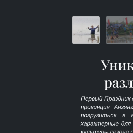
Уник
раз
Первый Праздник 
провинция Анзя
погрузиться в 
характерные для 
культуры сезона р