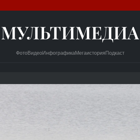
МУЛЬТИМЕДИА
Фото
Видео
Инфографика
Мегаистория
Подкаст