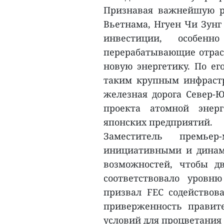
Признавая важнейшую р
Вьетнама, Нгуен Чи Зунг
инвестиции, особен
перерабатывающие отрас
новую энергетику. По ег
таким крупным инфрастр
железная дорога Север-Ю
проекта атомной энер
японских предприятий.
Заместитель премье
инициативными и динам
возможностей, чтобы дв
соответствовало уровн
призвал FEC содействов
приверженность правит
условий для процветания 