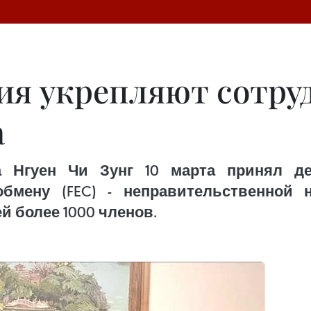
ия укрепляют сотру
а
а Нгуен Чи Зунг 10 марта принял д
бмену (FEC) - неправительственной н
 более 1000 членов.