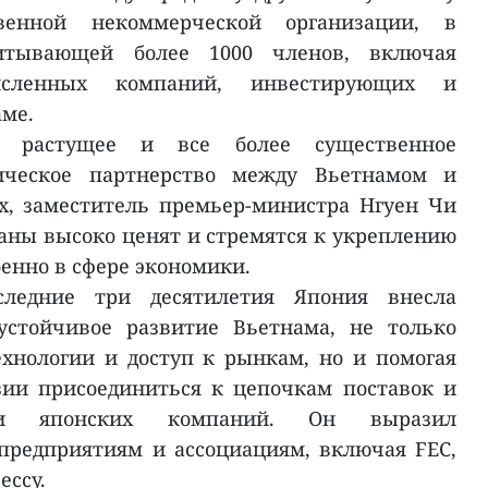
твенной некоммерческой организации, в
итывающей более 1000 членов, включая
численных компаний, инвестирующих и
аме.
о растущее и все более существенное
ическое партнерство между Вьетнамом и
х, заместитель премьер-министра Нгуен Чи
раны высоко ценят и стремятся к укреплению
бенно в сфере экономики.
следние три десятилетия Япония внесла
устойчивое развитие Вьетнама, не только
ехнологии и доступ к рынкам, но и помогая
зии присоединиться к цепочкам поставок и
сти японских компаний. Он выразил
предприятиям и ассоциациям, включая FEC,
ессу.