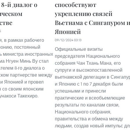
8-й диалог о
способствуют
ическом
укреплению связей
стве
Вьетнама с Сингапуром 
Японией
5
ря, в рамках рабочего
09/12/2024 03:13
понию, постоянный
Официальные визиты
ь министра иностранных
председателя Национального
ма Нгуен Минь Ву стал
собрания Чан Тхань Мана, его
телем 8-го диалога о
супруги и высокопоставленной
ском партнерстве между
вьетнамской делегации в Сингапу
и Японией и провел
и Японию с 1 по 7 декабря были
 со своим японским
успешными и принесли
унакоси Такехиро.
практические и всеобъемлющие
результаты по каналам связи,
Национального собрания,
правительства и обмена между
людьми, создав новый импульс дл