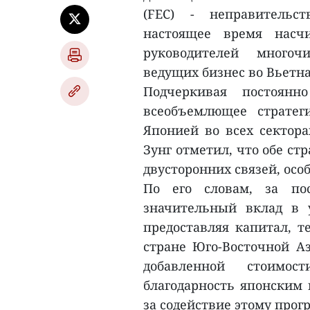
(FEC) - неправительс
настоящее время насч
руководителей много
ведущих бизнес во Вьетн
Подчеркивая постоянн
всеобъемлющее стратег
Японией во всех сектора
Зунг отметил, что обе ст
двусторонних связей, осо
По его словам, за по
значительный вклад в 
предоставляя капитал, т
стране Юго-Восточной А
добавленной стоимо
благодарность японским 
за содействие этому прогр