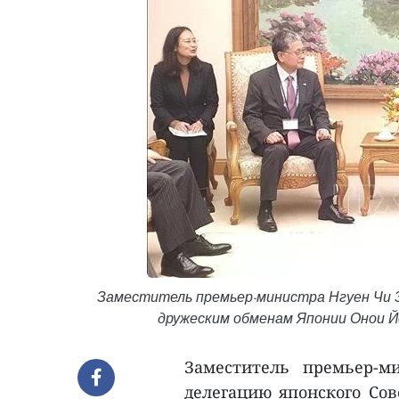
Заместитель премьер-министра Нгуен Чи З
дружеским обменам Японии Онои Йо
Заместитель премьер-м
делегацию японского Со