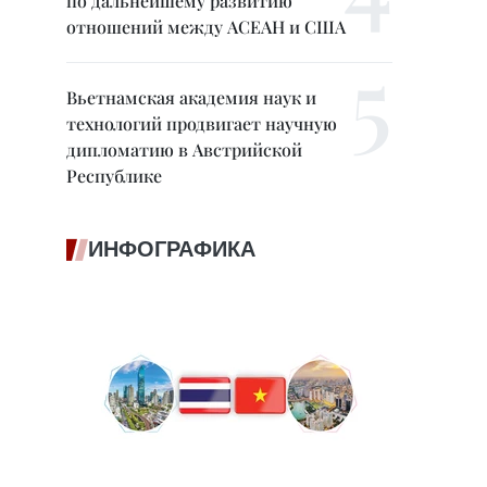
по дальнейшему развитию
отношений между АСЕАН и США
Вьетнамская академия наук и
технологий продвигает научную
дипломатию в Австрийской
Республике
ИНФОГРАФИКА