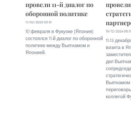
провели 11-й диалог по
провели 
оборонной политике
стратег
партнер
11/02/2025 00:51
10 февраля в Фукуоке (Япония)
15/12/2024 00:1
состоялся 11-й диалог по оборонной
11-13 декаб
политике между Вьетнамом и
визита в Я
Японией.
заместител
дел Вьетна
сопредседа
стратегиче
Вьетнамом 
переговоры
коллегой Ф