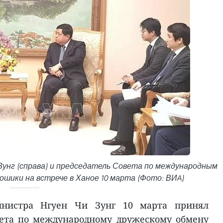
унг (справа) и председатель Совета по международным
шики на встрече в Ханое 10 марта (Фото: ВИA)
инистра Нгуен Чи Зунг 10 марта принял
вета по международному дружескому обмену