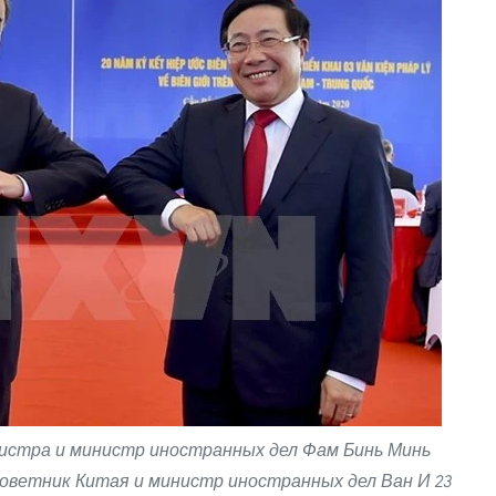
истра и министр иностранных дел Фам Бинь Минь
советник Китая и министр иностранных дел Ван И 23