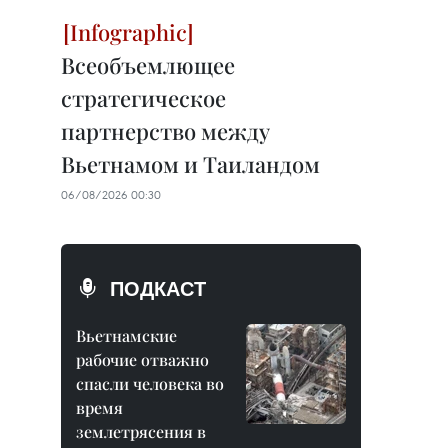
Всеобъемлющее
стратегическое
партнерство между
Вьетнамом и Таиландом
06/08/2026 00:30
ПОДКАСТ
Вьетнамские
рабочие отважно
спасли человека во
время
землетрясения в