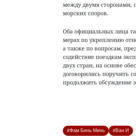
между двумя сторонами, 
морских споров.
Оба официальных лица та
мерах по укреплению отн
а также по вопросам, пр
содействие поездкам экс
двух стран, на основе обе
договорились поручить с
продолжить обсуждение эт
#Фам Бинь Минь
#Ван И