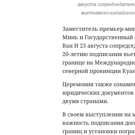
августа сопредседатели
вьетнамско-китайского
Заместитель премьер-мин
Минь и Государственный 
Ван И 23 августа сопред
20-летию подписания вьет
границе на Международно
северной провинции Куа
Церемония также ознамен
юридических документов 
двумя странами.
В своем выступлении на
важность подписания дого
границ и установки погран