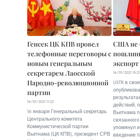
Генсек ЦК КПВ провел
США не 
телефонные переговоры с
пошлины
новым генеральным
экспорт
секретарем Лаосской
16/01/2021 15:21
Народно-революционной
USTR в свое
опубликова
партии
результата
16/01/2021 11:22
действий, 
16 января Генеральный секретарь
Вьетнама по
Центрального комитета
связанного
Коммунистической партии
упомянул и
Вьетнама (ЦК КПВ), президент СРВ
введение т