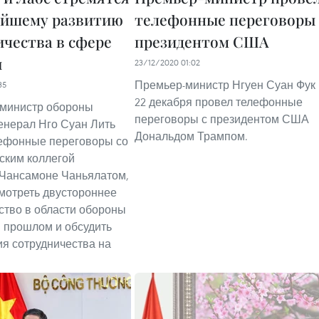
ейшему развитию
телефонные переговоры 
ичества в сфере
президентом США
ы
23/12/2020 01:02
Премьер-министр Нгуен Суан Фук
35
22 декабря провел телефонные
 министр обороны
переговоры с президентом США
енерал Нго Суан Лить
Дональдом Трампом.
ефонные переговоры со
ским коллегой
 Чансамоне Чаньялатом,
мотреть двустороннее
ство в области обороны
 прошлом и обсудить
я сотрудничества на