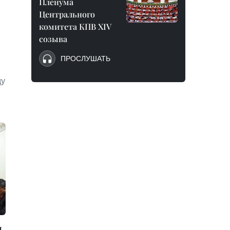
Пленума
Центрального
комитета КПВ XIV
созыва
ПРОСЛУШАТЬ
ду
л