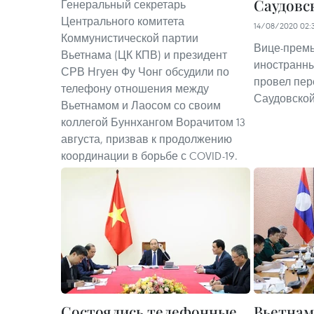
Саудовс
Генеральный секретарь
Центрального комитета
14/08/2020 02:
Коммунистической партии
Вице-премь
Вьетнама (ЦК КПВ) и президент
иностранны
СРВ Нгуен Фу Чонг обсудили по
провел пер
телефону отношения между
Саудовско
Вьетнамом и Лаосом со своим
коллегой Буннхангом Ворачитом 13
августа, призвав к продолжению
координации в борьбе с COVID-19.
Состоялись телефонные
Вьетнам