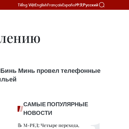
Tiếng Việt
English
Français
Español
Русский
中文
плению
м Бинь Минь провел телефонные
ильей
САМЫЕ ПОПУЛЯРНЫЕ
НОВОСТИ
📝 М-РЕД: Четыре перехода,