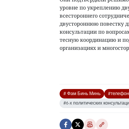
уровне по укреплению дв
всестороннего сотруднич
двустороннюю повестку дн
консультации по вопроса
тесную координацию и по
организациях и многостор
# Фам Бинь Минь
#телефон
#6-х политических консультац