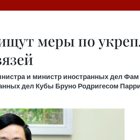
 ищут меры по укре
вязей
министра и министр иностранных дел Фа
анных дел Кубы Бруно Родригесом Парр