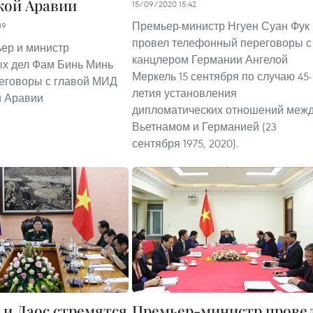
кой Аравии
15/09/2020 15:42
Премьер-министр Нгуен Суан Фук
39
провел телефонный переговоры с
ер и министр
канцлером Германии Ангелой
х дел Фам Бинь Минь
Меркель 15 сентября по случаю 45-
еговоры с главой МИД
летия установления
й Аравии
дипломатических отношений меж
Вьетнамом и Германией (23
сентября 1975, 2020).
 и Лаос стремятся
Премьер-министр прове