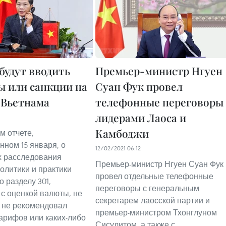
будут вводить
Премьер-министр Нгуен
 или санкции на
Суан Фук провел
 Вьетнама
телефонные переговоры 
лидерами Лаоса и
Камбоджи
м отчете,
нном 15 января, о
12/02/2021 06:12
х расследования
Премьер-министр Нгуен Суан Фук
политики и практики
провел отдельные телефонные
 разделу 301,
переговоры с генеральным
 с оценкой валюты, не
секретарем лаосской партии и
 не рекомендовал
премьер-министром Тхонглуном
арифов или каких-либо
Сисулитом, а также с