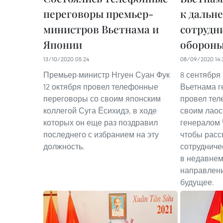
переговоры премьер-
к дальн
министров Вьетнама и
сотрудн
Японии
оборон
13/10/2020 05:24
08/09/2020 14:
Премьер-министр Нгуен Суан Фук
8 сентября
12 октября провел телефонные
Вьетнама г
переговоры со своим японским
провел тел
коллегой Суга Ёсихидэ, в ходе
своим лаос
которых он еще раз поздравил
генералом
последнего с избранием на эту
чтобы расс
должность.
сотрудниче
в недавнем
направлени
будущее.