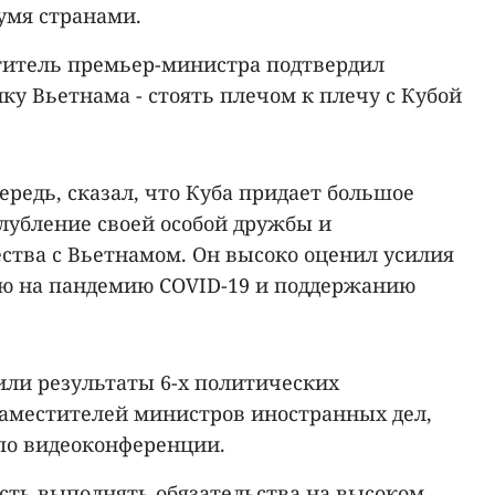
умя странами.
ститель премьер-министра подтвердил
у Вьетнама - стоять плечом к плечу с Кубой
ередь, сказал, что Куба придает большое
глубление своей особой дружбы и
ства с Вьетнамом. Он высоко оценил усилия
ю на пандемию COVID-19 и поддержанию
или результаты 6-х политических
заместителей министров иностранных дел,
по видеоконференции.
ть выполнять обязательства на высоком