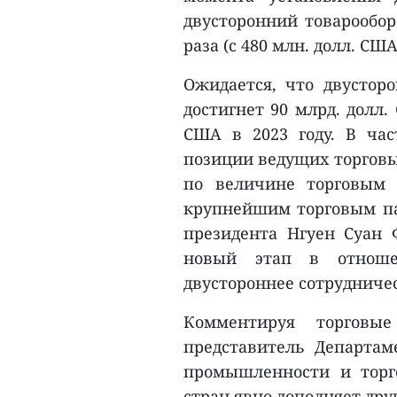
двусторонний товарообор
раза (с 480 млн. долл. США 
Ожидается, что двустор
достигнет 90 млрд. долл.
США в 2023 году. В час
позиции ведущих торговых
по величине торговым 
крупнейшим торговым па
президента Нгуен Суан Ф
новый этап в отнош
двустороннее сотрудничес
Комментируя торгов
представитель Департа
промышленности и торго
стран явно дополняет дру