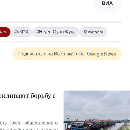
ВИА
нам
#VKFTA
#Нгуен Суан Фука
Vietnam
Подписаться на ВьетнамПлюс
иливают борьбу с
еть групп общественного
бы содействовать отмене