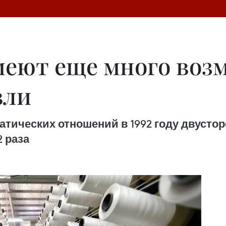
меют еще много воз
вли
тических отношений в 1992 году двусто
 раза