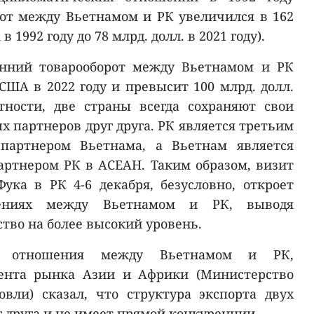
от между Вьетнамом и РК увеличился в 162
в 1992 году до 78 млрд. долл. в 2021 году).
онний товарооборот между Вьетнамом и РК
 США в 2022 году и превысит 100 млрд. долл.
тности, две страны всегда сохраняют свои
 партнеров друг друга. РК является третьим
партнером Вьетнама, а Вьетнам является
ртнером РК в АСЕАН. Таким образом, визит
ука в РК 4-6 декабря, безусловно, откроет
ениях между Вьетнамом и РК, выводя
тво на более высокий уровень.
ые отношения между Вьетнамом и РК,
мента рынка Азии и Африки (Министерство
вли) сказал, что структура экспорта двух
г друга и не имеет прямой конкуренции.