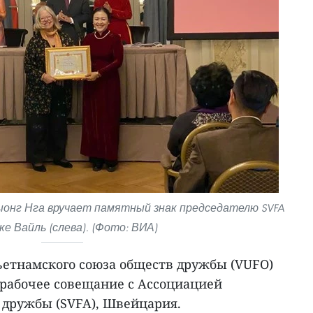
онг Нга вручает памятный знак председателю SVFA
ке Вайль (слева). (Фото: ВИА)
ьетнамского союза обществ дружбы (VUFO)
 рабочее совещание с Ассоциацией
дружбы (SVFA), Швейцария.