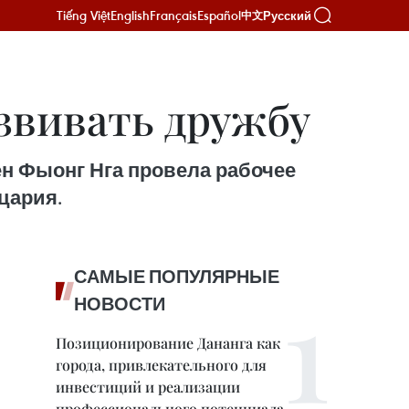
Tiếng Việt
English
Français
Español
Русский
中文
звивать дружбу
ен Фыонг Нга провела рабочее
цария.
САМЫЕ ПОПУЛЯРНЫЕ
НОВОСТИ
Позиционирование Дананга как
города, привлекательного для
инвестиций и реализации
профессионального потенциала