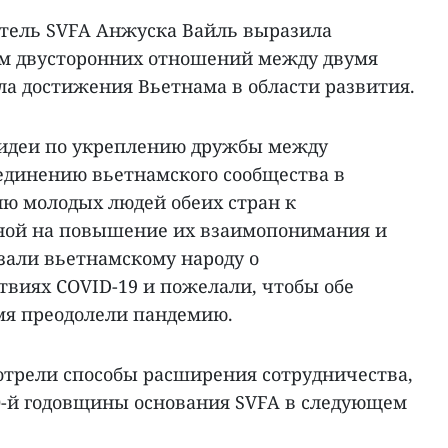
тель SVFA Анжуска Вайль выразила
ем двусторонних отношений между двумя
ла достижения Вьетнама в области развития.
идеи по укреплению дружбы между
ъединению вьетнамского сообщества в
ю молодых людей обеих стран к
ной на повышение их взаимопонимания и
зали вьетнамскому народу о
твиях COVID-19 и пожелали, чтобы обе
мя преодолели пандемию.
отрели способы расширения сотрудничества,
0-й годовщины основания SVFA в следующем