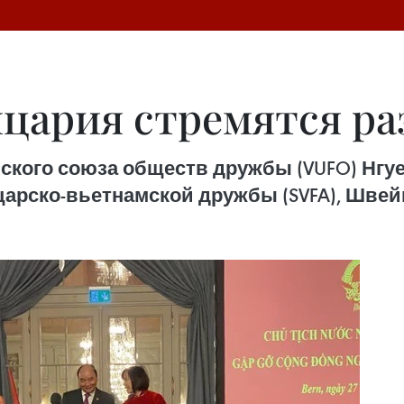
цария стремятся ра
ского союза обществ дружбы (VUFO) Нгу
арско-вьетнамской дружбы (SVFA), Швей