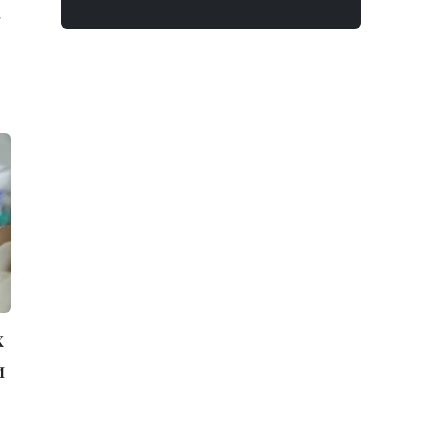
,
х
и