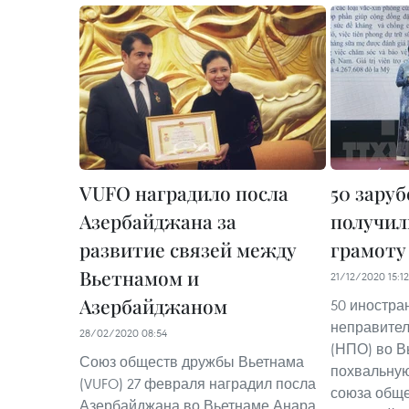
VUFO наградило посла
50 зару
Азербайджана за
получил
развитие связей между
грамоту
Вьетнамом и
21/12/2020 15:12
Азербайджаном
50 иностра
неправител
28/02/2020 08:54
(НПО) во В
Союз обществ дружбы Вьетнама
похвальную
(VUFO) 27 февраля наградил посла
союза обще
Азербайджана во Вьетнаме Анара