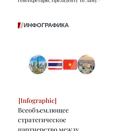
Генсекретарю, Президенту То Ламу
ИНФОГРАФИКА
Всеобъемлющее
стратегическое
партнерство между