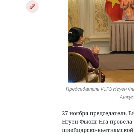
Председатель VUFO Нгуен Фы
Анжус
27 ноября председатель В
Нгуен Фыонг Нга провела
швейцарско-вьетнамской 