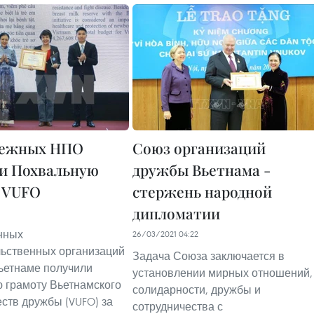
бежных НПО
Союз организаций
и Похвальную
дружбы Вьетнама -
 VUFO
стержень народной
дипломатии
нных
26/03/2021 04:22
ьственных организаций
Задача Союза заключается в
ьетнаме получили
установлении мирных отношений,
 грамоту Вьетнамского
солидарности, дружбы и
ств дружбы (VUFO) за
сотрудничества с