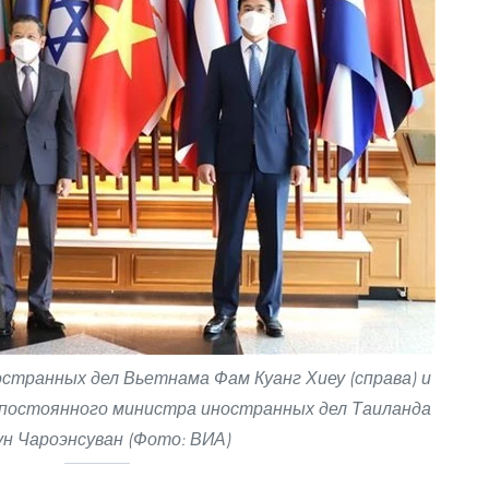
транных дел Вьетнама Фам Куанг Хиеу (справа) и
постоянного министра иностранных дел Таиланда
н Чароэнсуван (Фото: ВИА)