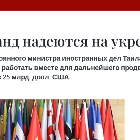
анд надеются на укр
янного министра иностранных дел Таил
 работать вместе для дальнейшего прод
в 25 млрд. долл. США.