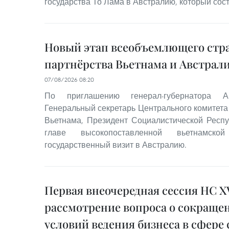
государства То Лама в Австралию, который состо
Новый этап всеобъемлющего стр
партнёрства Вьетнама и Австрал
07/08/2026 08:20
По приглашению генерал-губернатора 
Генеральный секретарь Центрального комитета
Вьетнама, Президент Социалистической Респ
главе высокопоставленной вьетнамско
государственный визит в Австралию.
Первая внеочередная сессия НС XV
рассмотрение вопроса о сокраще
условий ведения бизнеса в сфере 