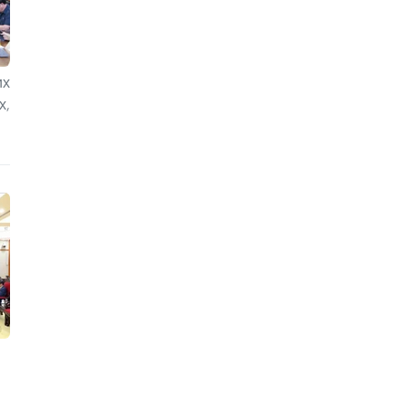
их
х,