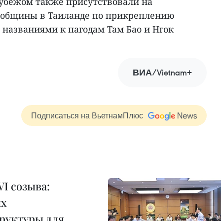
рубежом также присутствовали на
 общины в Таиланде по прикреплению
 названиями к пагодам Там Бао и Нгок
ВИА/Vietnam+
Подписаться на ВьетнамПлюс
I созыва:
ых
руктуры для