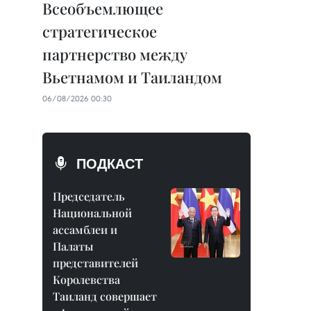
Всеобъемлющее
стратегическое
партнерство между
Вьетнамом и Таиландом
06/08/2026 00:30
ПОДКАСТ
Председатель
Национальной
ассамблеи и
Палаты
представителей
Королевства
Таиланд совершает