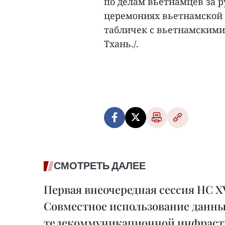
по делам вьетнамцев за 
церемониях вьетнамской
табличек с вьетнамскими
Тхань./.
СМОТРЕТЬ ДАЛЕЕ
Первая внеочередная сессия НС XV
Совместное использование данн
телекоммуникационной инфраст