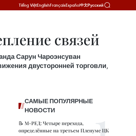
Tiếng Việt
English
Français
Español
Русский
中文
епление связей
анда Сарун Чароэнсуван
вижения двусторонней торговли,
САМЫЕ ПОПУЛЯРНЫЕ
НОВОСТИ
📝 М-РЕД: Четыре перехода,
определённые на третьем Пленуме ЦК