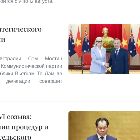
ится с 9 по 12 августа.
атегического
ии
Австралии Сэм Мостин
 Коммунистической партии
ублики Вьетнам То Лам во
й делегации совершит
I созыва:
нии процедур и
сельского