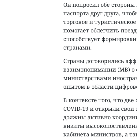
Он попросил обе стороны
паспорта друг друга, что
торговое и туристическое 
помогает облегчить поез
способствует формирован
странами.
Страны договорились эф
взаимопонимании (МВ) о 
министерствами иностран
опытом в области цифров
В контексте того, что д
COVID-19 и открыли свои
должны активно координи
визиты высокопоставленн
кабинета министров, а т