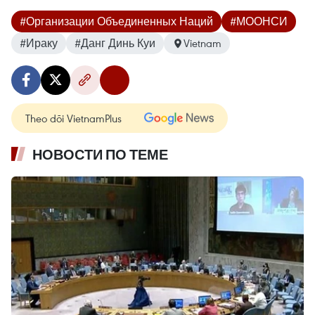
#Организации Объединенных Наций
#МООНСИ
#Ираку
#Данг Динь Куи
Vietnam
Theo dõi VietnamPlus
НОВОСТИ ПО ТЕМЕ