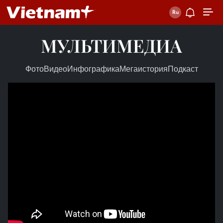
МУЛЬТИМЕДИА
Фото
Видео
Инфографика
Мегаистория
Подкаст