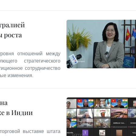
тралией
ы роста
уровня отношений между
щего стратегического
тиционное сотрудничество
ные изменения.
 на
е в Индии
торговой выставке штата