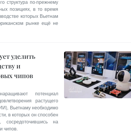
го структура по-прежнему
ных позициях, в то время
изводстве которых Вьетнам
фриканском рынке ещё не
ует уделить
ству и
овых чипов
аращивают потенциал
овлетворения растущего
(ИИ), Вьетнаму необходимо
ти, в которых он способен
, сосредоточившись на
и чипов.