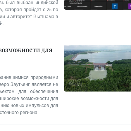
овь был выбран индийской
6, которая пройдёт с 25 по
ии и авторитет Вьетнама в
й.
 возможности для
хранившимися природными
еро Заутьенг является не
ъектом для обеспечения
т широкие возможности для
данию новых импульсов для
сточного региона.