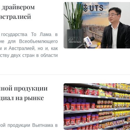
м драйвером
встралией
а государства То Лама в
ние для Всеобъемлющего
 и Австралией, но и, как
ству двух стран в области
нной продукции
циал на рынке
ной продукции Вьетнама в