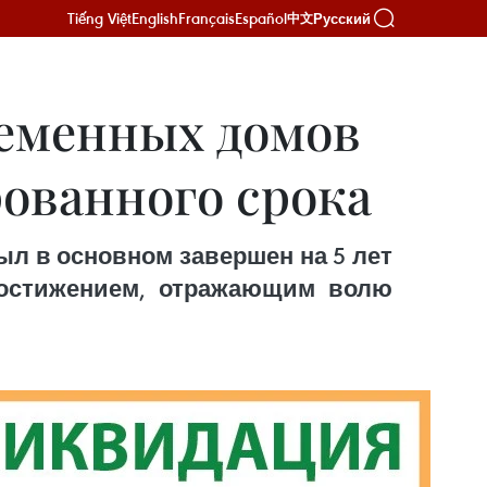
Tiếng Việt
English
Français
Español
Русский
中文
еменных домов
рованного срока
л в основном завершен на 5 лет
достижением, отражающим волю