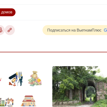
 домов
Подписаться на ВьетнамПлюс