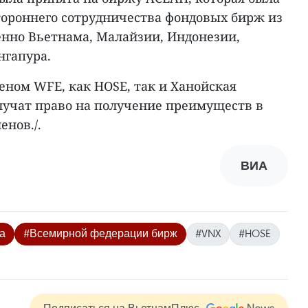
тороннего сотрудничества фондовых бирж из
енно Вьетнама, Малайзии, Индонезии,
нгапура.
еном WFE, как HOSE, так и Ханойская
лучат право на получение преимуществ в
нов./.
ВИА
а
#Всемирной федерации бирж
#VNX
#HOSE