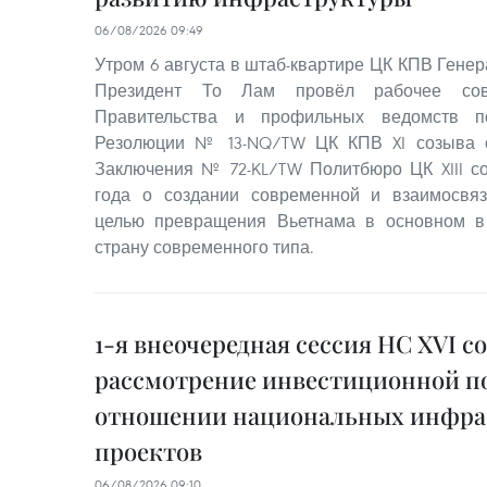
06/08/2026 09:49
Утром 6 августа в штаб-квартире ЦК КПВ Гене
Президент То Лам провёл рабочее со
Правительства и профильных ведомств п
Резолюции № 13-NQ/TW ЦК КПВ XI созыва о
Заключения № 72-KL/TW Политбюро ЦК XIII с
года о создании современной и взаимосвя
целью превращения Вьетнама в основном в
страну современного типа.
1-я внеочередная сессия НС XVI с
рассмотрение инвестиционной п
отношении национальных инфра
проектов
06/08/2026 09:10