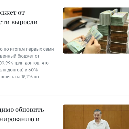
юджет от
сти выросли
о по итогам первых семи
твенный бюджет от
9,994 трлн донгов, что
рлн донгов) и 60%
ившись на 18,7% по
одимо обновить
анированию и