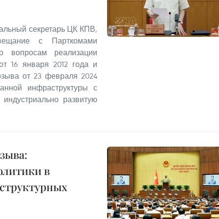
ральный секретарь ЦК КПВ,
вещание с Парткомами
о вопросам реализации
т 16 января 2012 года и
озыва от 23 февраля 2024
занной инфраструктуры с
 индустриально развитую
озыва:
олитики в
структурных