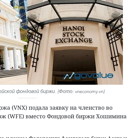
ской фондовой биржи. (Фото: vneconomy.vn)
жа (VNX) подала заявку на членство во
рж (WFE) вместо Фондовой биржи Хошимина