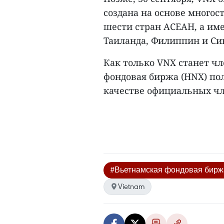
создана на основе многос
шести стран АСЕАН, а им
Таиланда, Филиппин и Си
Как только VNX станет чл
фондовая биржа (HNX) по
качестве официальных чле
#Вьетнамская фондовая бирж
Vietnam