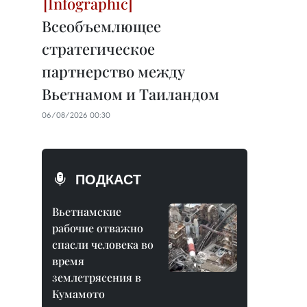
Всеобъемлющее
стратегическое
партнерство между
Вьетнамом и Таиландом
06/08/2026 00:30
ПОДКАСТ
Вьетнамские
рабочие отважно
спасли человека во
время
землетрясения в
Кумамото