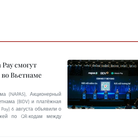
 Pay смогут
 во Вьетнаме
ма (NAPAS), Акционерный
тнама (BIDV) и платёжная
 Pay) 6 августа объявили о
ежей по QR-кодам между