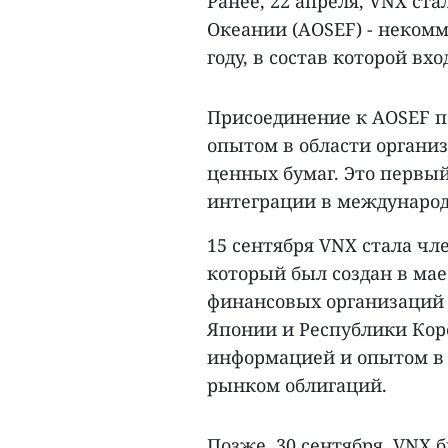
Ранее, 22 апреля, VNX с
Океании (AOSEF) - некомм
году, в состав которой в
Присоединение к AOSEF п
опытом в области органи
ценных бумаг. Это первы
интеграции в международ
15 сентября VNX стала ч
который был создан в мае 
финансовых организаций и
Японии и Республики Кор
информацией и опытом в 
рынком облигаций.
Позже, 30 сентября, VNX 