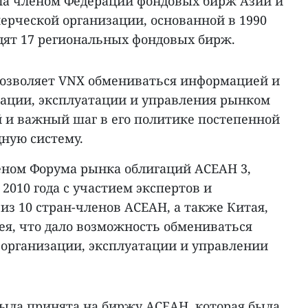
тала членом Федерации фондовых бирж Азии и
ерческой организации, основанной в 1990
ходят 17 региональных фондовых бирж.
озволяет VNX обмениваться информацией и
зации, эксплуатации и управления рынком
й и важный шаг в его политике постепенной
ную систему.
леном Форума рынка облигаций АСЕАН 3,
2010 года с участием экспертов и
з 10 стран-членов АСЕАН, а также Китая,
ея, что дало возможность обмениваться
организации, эксплуатации и управлении
была принята на биржу АСЕАН, которая была