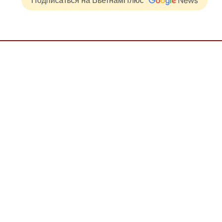
Подписаться на ВьетнамПлюс