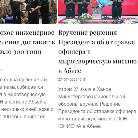
ское инженерное
Вручение решения
еление доставит в
Президента об отправке
коло 300 тонн
офицера в
миротворческую миссию
в Абьее
05
 подразделение 2-й
27/07/2023 10:15
етнама собирается
Утром 27 июля в Ханое
я в миротворческую
Министерство национальной
 в регионе Абьей в
обороны вручило Решение
несколько дней, взяв с
Президента об отправке офицера 
о 300 тонн припасов.
миротворческую миссию ООН
ЮНИСФА в Абьее.