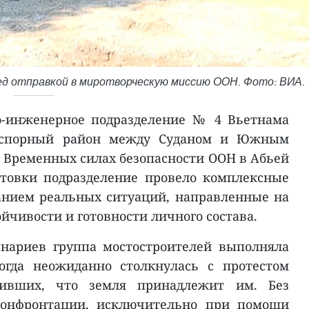
ед отправкой в миротворческую миссию ООН. Фото: ВИА.
о-инженерное подразделение № 4 Вьетнама
 спорный район между Суданом и Южным
о Временных силах безопасности ООН в Абьей
отовки подразделение провело комплексные
анием реальных ситуаций, направленные на
йчивости и готовности личного состава.
нариев группа мостостроителей выполняла
огда неожиданно столкнулась с протестом
вивших, что земля принадлежит им. Без
онфронтации, исключительно при помощи