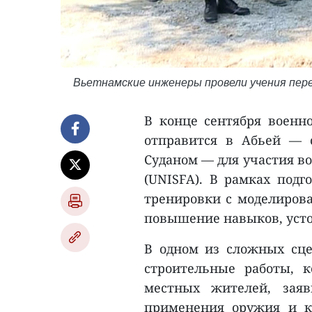
Вьетнамские инженеры провели учения пер
В конце сентября военн
отправится в Абьей —
Суданом — для участия в
(UNISFA). В рамках подг
тренировки с моделиров
повышение навыков, усто
В одном из сложных сце
строительные работы, к
местных жителей, зая
применения оружия и к