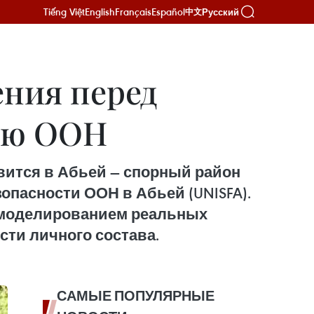
Tiếng Việt
English
Français
Español
Русский
中文
ния перед
ию ООН
вится в Абьей — спорный район
пасности ООН в Абьей (UNISFA).
с моделированием реальных
сти личного состава.
САМЫЕ ПОПУЛЯРНЫЕ