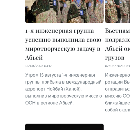
1-я инженерная группа
Вьетнам
успешно выполнила свою
подразд
миротворческую задачу в
Абьей о
Абьей
грузов
15/08/2023 03:12
07/08/2023 03:
Утром 15 августа 1-я инженерная
Инженерное
группы прибыла в международный
ротации Вь
аэропорт Нойбай (Ханой),
отправитьс
выполнив миротворческую миссию
миссию ООН
ООН в регионе Абьей.
ближайшие 
собой окол