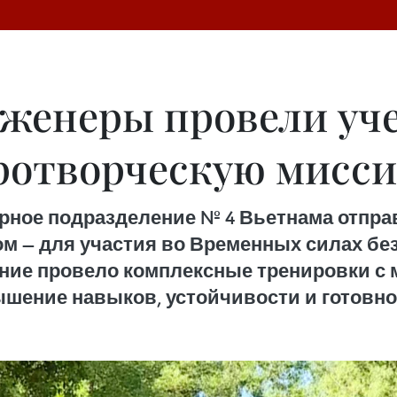
женеры провели уче
иротворческую мисс
рное подразделение № 4 Вьетнама отпра
— для участия во Временных силах безо
ение провело комплексные тренировки 
шение навыков, устойчивости и готовно