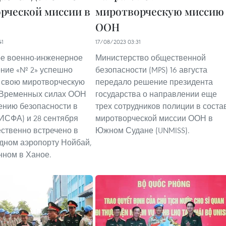
рческой миссии в
миротворческую миссию
ООН
41
17/08/2023 03:31
ое военно-инженерное
Министерство общественной
ние «№ 2» успешно
безопасности (MPS) 16 августа
 свою миротворческую
передало решение президента
 Временных силах ООН
государства о направлении еще
ению безопасности в
трех сотрудников полиции в соста
ИСФА) и 28 сентября
миротворческой миссии ООН в
ственно встречено в
Южном Судане (UNMISS).
дном аэропорту Нойбай,
ном в Ханое.