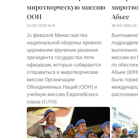
миротворческую миссию
миротво
ООН
Абьее
24/02/2025 16:10
28/09/2024 23:
24 февраля Министерство
Вьетнамск
национальной обороны провело
подразделе
церемонию вручения решения
выполнило
президента государства пяти
миссию во
офицерам, которые собираются
по обеспеч
отправиться в миротворческие
Абьее (ЮН
миссии Организации
было торже
Объединенных Наций (ООН) и
междунаро
учебную миссию Европейского
расположен
союза (EUTM).