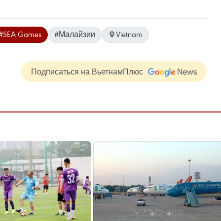
#SEA Games
#Малайзии
Vietnam
Подписаться на ВьетнамПлюс