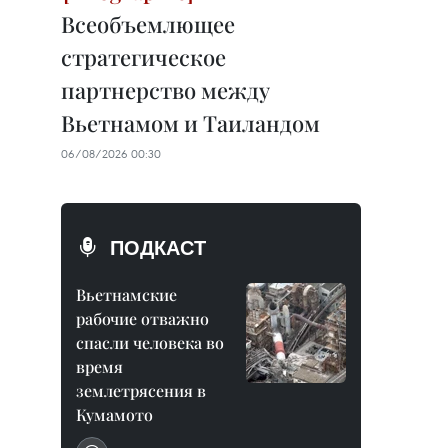
Всеобъемлющее
стратегическое
партнерство между
Вьетнамом и Таиландом
06/08/2026 00:30
ПОДКАСТ
Вьетнамские
рабочие отважно
спасли человека во
время
землетрясения в
Кумамото