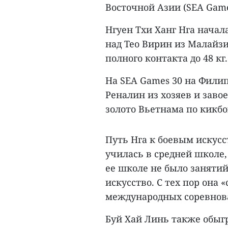
Восточной Азии (SEA Game
Нгуен Тхи Ханг Нга начала
над Тео Вирин из Малайз
полного контакта до 48 кг.
На SEA Games 30 на Филип
Реналин из хозяев и заво
золото Вьетнама по кикб
Путь Нга к боевым искус
училась в средней школе,
ее школе не было занятий
искусство. С тех пор она 
международных соревнова
Буй Хай Линь также обыг