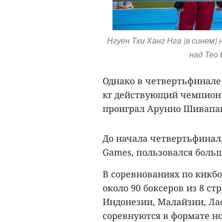
Нгуен Тхи Ханг Нга (в синем)
над Тео 
Однако в четвертьфинале 
кг действующий чемпион
проиграл Арунно Шивапан
До начала четвертьфинал
Games, пользовался боль
В соревнованиях по кикб
около 90 боксеров из 8 ст
Индонезии, Малайзии, Ла
соревнуются в формате но