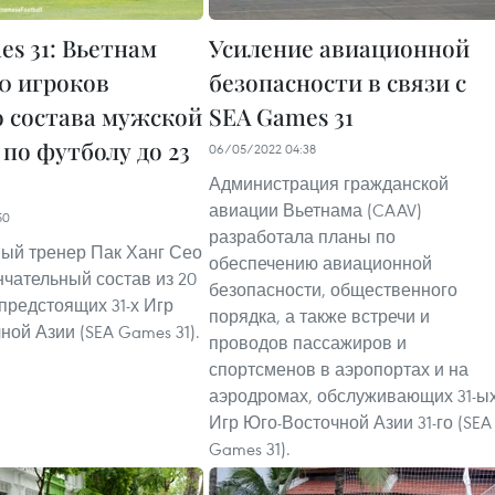
es 31: Вьетнам
Усиление авиационной
20 игроков
безопасности в связи с
о состава мужской
SEA Games 31
по футболу до 23
06/05/2022 04:38
Администрация гражданской
авиации Вьетнама (CAAV)
50
разработала планы по
ный тренер Пак Ханг Сео
обеспечению авиационной
нчательный состав из 20
безопасности, общественного
 предстоящих 31-х Игр
порядка, а также встречи и
ной Азии (SEA Games 31).
проводов пассажиров и
спортсменов в аэропортах и на
аэродромах, обслуживающих 31-ы
Игр Юго-Восточной Азии 31-го (SEA
Games 31).