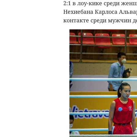
2:1 в лоу-кике среди женщ
Нехиебана Карлоса Альвар
контакте среди мужчин до