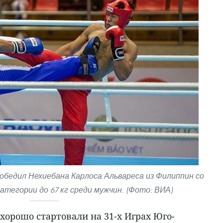
победил Нехиебана Карлоса Альвареса из Филиппин со
категории до 67 кг среди мужчин. (Фото: ВИА)
орошо стартовали на 31-х Играх Юго-