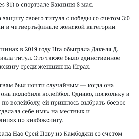
s 31) в спортзале Бакниня 8 мая.
 защиту своего титула с победы со счетом 3:0
ии в четвертьфинале женской категории
пинах в 2019 году Нга обыграла Дакеля Д.
евала титул. Это также было единственное
оксингу среди женщин на Играх.
ствам был почти случайным — когда она
 она полюбила волейбол. Однако, поскольку в
 по волейболу, ей пришлось выбрать боевое
«сделала себе имя» на местных и
ниях по кикбоксингу.
рала Нао Срей Пову из Камбоджи со счетом