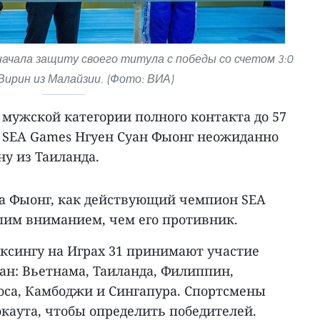
 начала защиту своего титула с победы со счетом 3:0
Вирин из Малайзии. (Фото: ВИА)
мужской категории полного контакта до 57
 SEA Games Нгуен Суан Фыонг неожиданно
у из Таиланда.
а Фыонг, как действующий чемпион SEA
шим вниманием, чем его противник.
оксингу на Играх 31 принимают участие
ран: Вьетнама, Таиланда, Филиппин,
оса, Камбоджи и Сингапура. Спортсмены
каута, чтобы определить победителей.