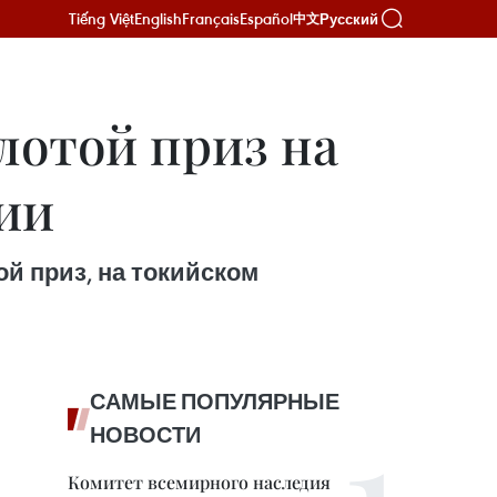
Tiếng Việt
English
Français
Español
Русский
中文
лотой приз на
ии
й приз, на токийском
САМЫЕ ПОПУЛЯРНЫЕ
НОВОСТИ
Комитет всемирного наследия