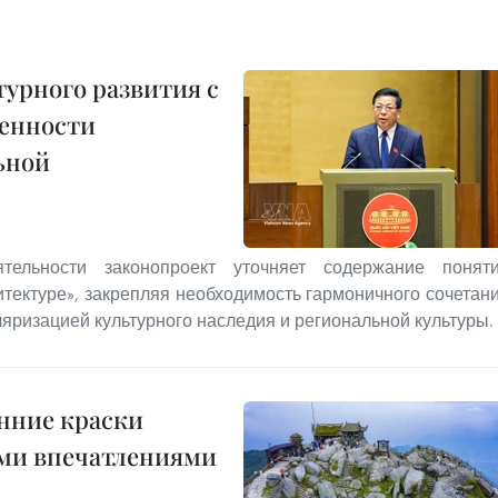
урного развития с
енности
ьной
тельности законопроект уточняет содержание понят
тектуре», закрепляя необходимость гармоничного сочетан
ляризацией культурного наследия и региональной культуры.
нние краски
ыми впечатлениями