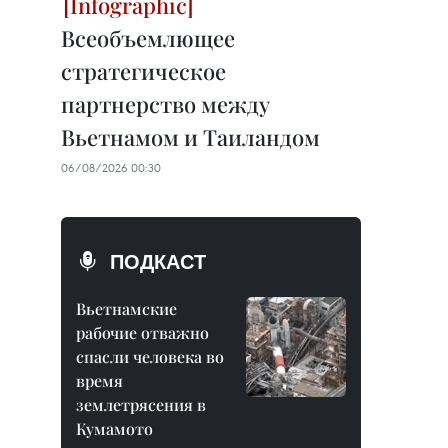
Всеобъемлющее
стратегическое
партнерство между
Вьетнамом и Таиландом
06/08/2026 00:30
ПОДКАСТ
Вьетнамские
рабочие отважно
спасли человека во
время
землетрясения в
Кумамото