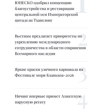
ЮНЕСКО одобрил концепцию
благоустройства и реставрации
центральной оси Императорской
цитадели Тханглонг
Вьетнам предлагает приоритеты по
укреплению международного
сотрудничества в области сохранения
Всемирного наследия
Яркие краски уличного карнавала на
Фестивале моря Кханьхоа-2026
Нячанг впервые примет Азиатскую
парусную регату