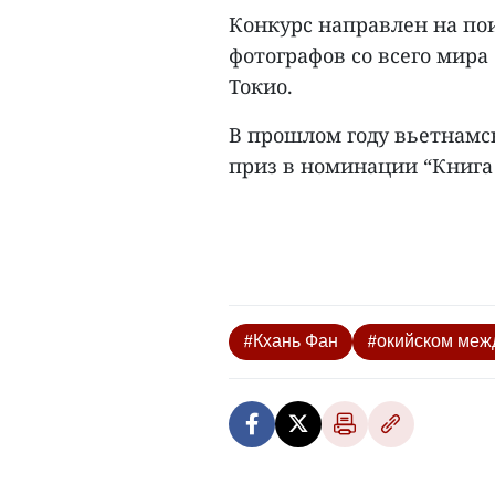
Конкурс направлен на по
фотографов со всего мира
Токио.
В прошлом году вьетнамс
приз в номинации “Книга 
#Кхань Фан
#окийском меж