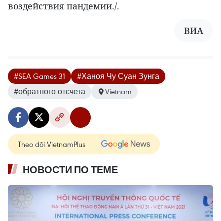
воздействия пандемии./.
ВИА
#SEA Games 31
#Ханоя Чу Суан Зунга
#обратного отсчета
Vietnam
Theo dõi VietnamPlus
НОВОСТИ ПО ТЕМЕ