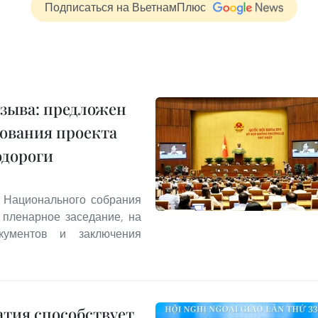
Подписаться на ВьетнамПлюс
озыва: предложен
ования проекта
одороги
и Национального собрания
 пленарное заседание, на
кументов и заключения
тия способствует