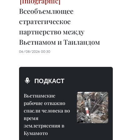
Всеобъемлющее
стратегическое
партнерство между
Вьетнамом и Таиландом
06/08/2026 00:30
ПОДКАСТ
Вьетнамские
рабочие отважно
спасли человека во
время
землетрясения в
Кумамото