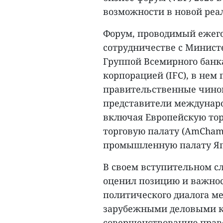
возможности в новой реа
Форум, проводимый ежего
сотрудничестве с Минист
Группой Всемирного банк
корпорацией (IFC), в нем
правительственные чинов
представители междунаро
включая Европейскую тор
торговую палату (AmCham)
промышленную палату Япо
В своем вступительном с
оценил позицию и важнос
политического диалога м
зарубежными деловыми кр
совершенствованию прав