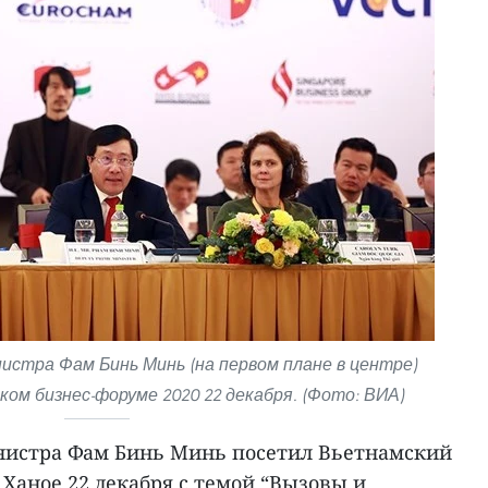
стра Фам Бинь Минь (на первом плане в центре)
ом бизнес-форуме 2020 22 декабря. (Фото: ВИА)
нистра Фам Бинь Минь посетил Вьетнамский
 Ханое 22 декабря с темой “Вызовы и