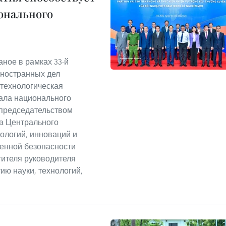
онального
аное в рамках 33-й
ностранных дел
-технологическая
ала национального
 председательством
на Центрального
нологий, инноваций и
енной безопасности
тителя руководителя
ию науки, технологий,