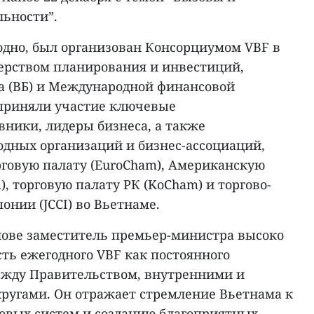
льности”.
дно, был организован Консорциумом VBF в
ерством планирования и инвестиций,
а (ВБ) и Международной финансовой
 приняли участие ключевые
ники, лидеры бизнеса, а также
дных организаций и бизнес-ассоциаций,
говую палату (EuroCham), Американскую
, торговую палату РК (KoCham) и торгово-
нии (JCCI) во Вьетнаме.
лове заместитель премьер-министра высоко
ть ежегодного VBF как постоянного
ежду Правительством, внутренними и
угами. Он отражает стремление Вьетнама к
овых систем и созданию благоприятных