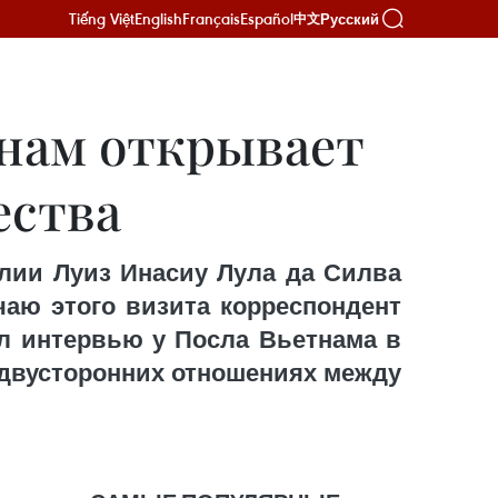
Tiếng Việt
English
Français
Español
Русский
中文
тнам открывает
ества
лии Луиз Инасиу Лула да Силва
чаю этого визита корреспондент
л интервью у Посла Вьетнама в
 двусторонних отношениях между