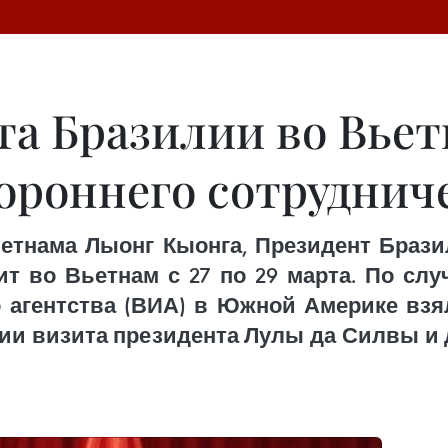
та Бразилии во Вье
тороннего сотруднич
етнама Лыонг Кыонга, Президент Брази
т во Вьетнам с 27 по 29 марта. По слу
 агентства (ВИА) в Южной Америке взя
нии визита президента Лулы да Силвы и