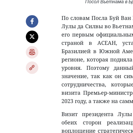
Посол Вьетнама в Бр
По словам Посла Буй Ван 
Лулы да Силвы во Вьетнам
его первым официальным 
страной в АСЕАН, уста
Бразилией в Южной Амер
регионе, которая поднял
уровня. Поэтому данны
значение, так как он си
сотрудничества, котор
визита Премьер-минист
2023 году, а также на самм
Визит президента Лулы
обеих сторон реализа
воплощение стратегическ