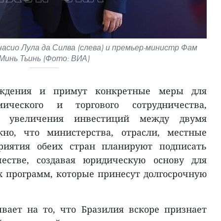
асио Лула да Силва (слева) и премьер-министр Фам
Минь Тьинь (Фото: ВИА)
уждения и примут конкретные меры для
мического и торгового сотрудничества,
 увеличения инвестиций между двумя
жно, что министерства, отрасли, местные
риятия обеих стран планируют подписать
честве, создавая юридическую основу для
 программ, которые принесут долгосрочную
вает на то, что Бразилия вскоре признает