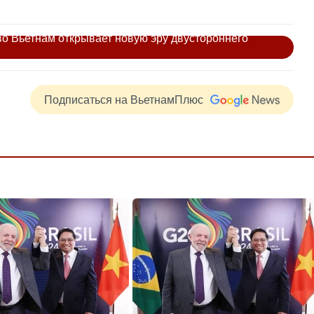
во Вьетнам открывает новую эру двустороннего
Подписаться на ВьетнамПлюс