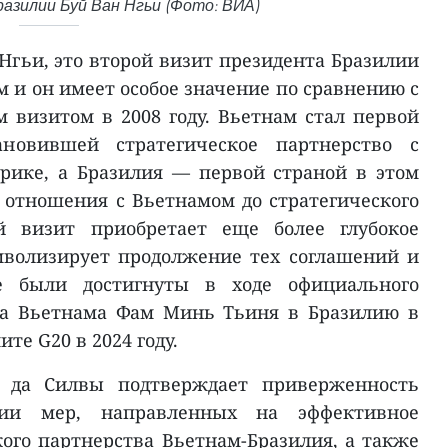
азилии Буй Ван Нгьи (Фото: ВИА)
Нгьи, это второй визит президента Бразилии
 и он имеет особое значение по сравнению с
визитом в 2008 году. Вьетнам стал первой
новившей стратегическое партнерство с
ике, а Бразилия — первой страной в этом
а отношения с Вьетнамом до стратегического
й визит приобретает еще более глубокое
мволизирует продолжение тех соглашений и
ые были достигнуты в ходе официального
ра Вьетнама Фам Минь Тьиня
в Бразилию в
ите G20 в 2024 году.
 да Силвы подтверждает приверженность
ции мер, направленных на эффективное
ого партнерства Вьетнам-Бразилия, а также