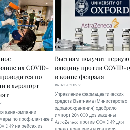
чное
Вьетнам получит первую
вание на COVID-
вакцину против COVID-1
 проводится по
в конце февраля
и в аэропорт
18/02/2021 05:53
нят
Управление фармацевтических
средств Вьетнама (Министерство
2
здравоохранения) одобрило
ля авиакомпании
импорт 204 000 доз вакцины
меры по профилактике и
AstraZeneca против COVID-19 для
VID-19 на рейсах из
предотвращения и контроля