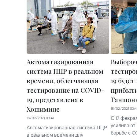
Автоматизированная
Выборо
система ПЦР в реальном
тестиро
времени, облегчающая
19 будет
тестирование на COVID-
прибыти
19, представлена в
Таншон
Хошимине
18/02/2021 03:4
С 17 февра
18/02/2021 03:41
усиливают 
Автоматизированная система ПЦР
борьбе с CO
в реальном времени для