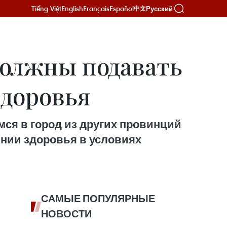
Tiếng Việt
English
Français
Español
Русский
中文
должны подавать
здоровья
ся в город из других провинций
оянии здоровья в условиях
САМЫЕ ПОПУЛЯРНЫЕ
НОВОСТИ