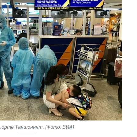
порте Таншоннят. (Фото: ВИА)