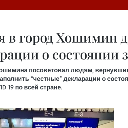
я в город Хошимин 
арации о состоянии 
ошимина посоветовал людям, вернувшим
 заполнить “честные” декларации о сост
D-19 по всей стране.