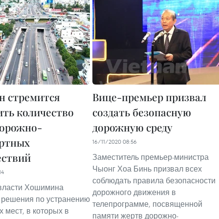
н стремится
Вице-премьер призвал
ть количество
создать безопасную
дорожно-
дорожную среду
ртных
16/11/2020 08:56
ествий
Заместитель премьер-министра
Чыонг Хоа Бинь призвал всех
14
соблюдать правила безопасности
 власти Хошимина
дорожного движения в
 решения по устранению
телепрограмме, посвященной
 мест, в которых в
памяти жертв дорожно-