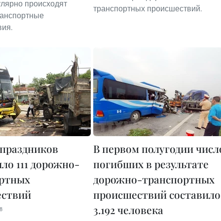
улярно происходят
транспортных происшествий.
ранспортные
вия.
 праздников
В первом полугодии числ
ло 111 дорожно-
погибших в результате
ртных
дорожно-транспортных
ествий
происшествий составило
3.192 человека
8