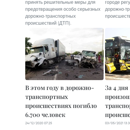
принять решительные меры для
городе рег
предотвращения особо серьезных
дорожно-т
дорожно-транспортных
происшест
происшествий (ДТП).
В этом году в дорожно-
За 4 дня
транспортных
произош
происшествиях погибло
транспо
6.700 человек
происш
24/12/2020 07:25
03/05/2021 13:3