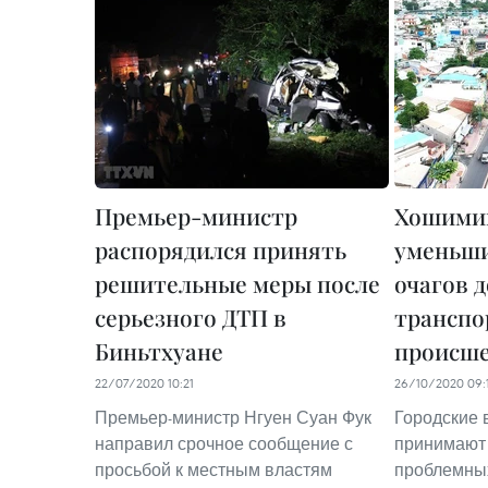
Премьер-министр
Хошими
распорядился принять
уменьши
решительные меры после
очагов 
серьезного ДТП в
транспо
Биньтхуане
происш
22/07/2020 10:21
26/10/2020 09:
Премьер-министр Нгуен Суан Фук
Городские
направил срочное сообщение с
принимают
просьбой к местным властям
проблемных