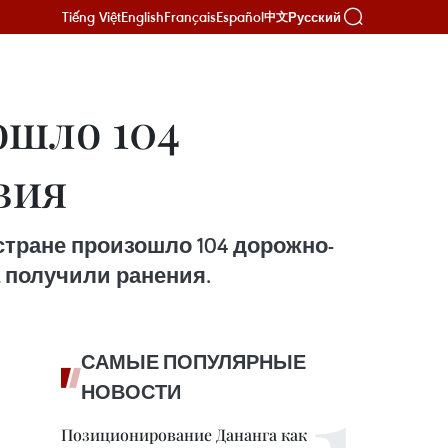
Tiếng Việt
English
Français
Español
Русский
中文
ошло 104
вия
стране произошло 104 дорожно-
 получили ранения.
САМЫЕ ПОПУЛЯРНЫЕ
НОВОСТИ
Позиционирование Дананга как