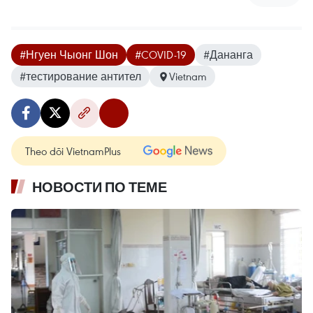
#Нгуен Чыонг Шон
#COVID-19
#Дананга
#тестирование антител
Vietnam
Theo dõi VietnamPlus
НОВОСТИ ПО ТЕМЕ