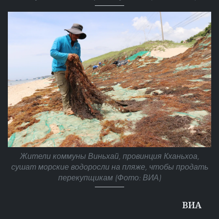
Жители коммуны Виньхай, провинция Кханьхоа,
сушат морские водоросли на пляже, чтобы продать
перекупщикам (Фото: ВИА)
ВИA