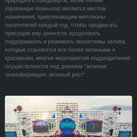
природного ландшафта, залив Нячанг
(провинция Кханьхоа) является местом
назначения, привлекающим миллионы
посетителей каждый год. Чтобы продвигать
присущие ему ценности, продолжать
поддерживать и развивать экосистемы залива,
которые становятся все более зелеными и
красивыми, многие мероприятия подразделений
осуществляются под девизом "зеленая
трансформация, зеленый рост".