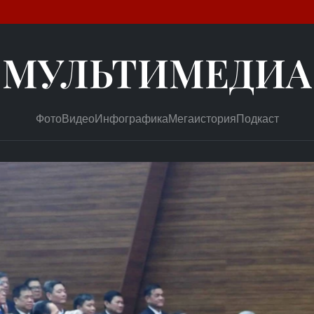
МУЛЬТИМЕДИА
Фото
Видео
Инфографика
Мегаистория
Подкаст