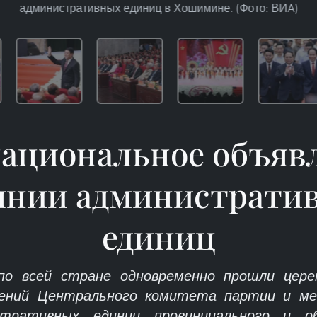
административных единиц в Хошимине. (Фото: ВИA)
ациональное объявл
янии администрати
единиц
о всей стране одновременно прошли цере
шений Центрального комитета партии и ме
стративных единиц провинциального и об