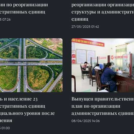
ии по реорганизации
реорганизации организац
стративных единиц
структуры и администрат
единиц
 07:26
27/05/2025 01:42
 и население 23
Выпущен правительствен
стративных единиц
план по организации
иального уровня после
административных едини
нения
08/04/2025 14:06
 01:00