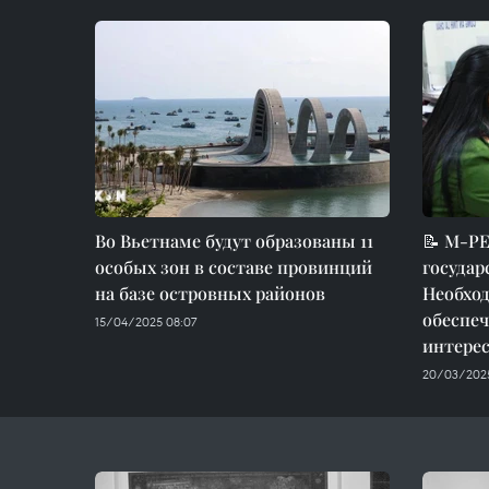
Во Вьетнаме будут образованы 11
📝 М-РЕ
особых зон в составе провинций
государ
на базе островных районов
Необхо
обеспеч
15/04/2025 08:07
интере
20/03/2025