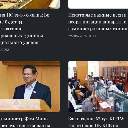
сия НС 15-го созыва: Во
Некоторые важные вехи в
е будет 34
реорганизации аппарата и
стративно-
административных едини
ориальных единицы
29/05/2025 01:00
циального уровня
 04:12
р-министр Фам Минь
Заключение № 157-KL/TW
редседательствовал на
Политбюро ЦК КПВ по