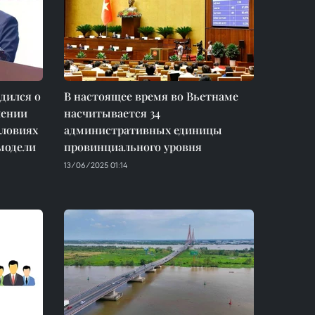
дился о
В настоящее время во Вьетнаме
лении
насчитывается 34
словиях
административных единицы
 модели
провинциального уровня
13/06/2025 01:14