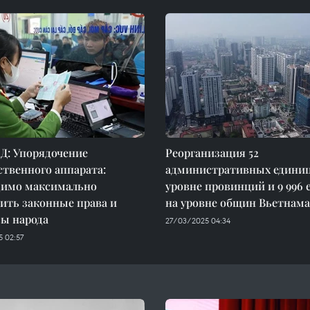
Д: Упорядочение
Реорганизация 52
ственного аппарата:
административных единиц
димо максимально
уровне провинций и 9 996 
ить законные права и
на уровне общин Вьетнама
сы народа
27/03/2025 04:34
 02:57