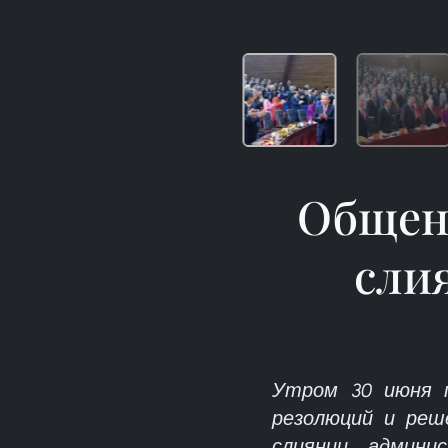
Общен
сли
Утром 30 июня п
резолюций и ре
слиянии админи