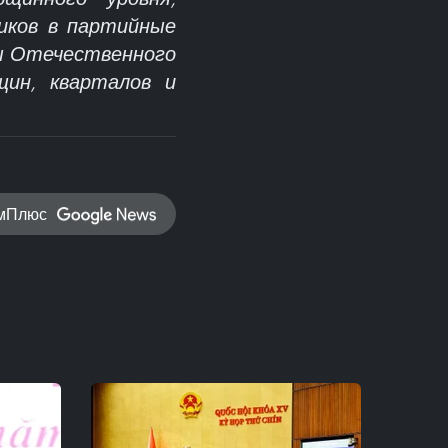
ников в партийные
ы Отечественного
щин, кварталов и
амПлюс