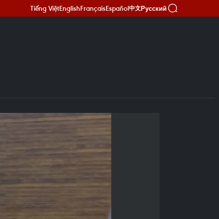
Tiếng Việt
English
Français
Español
Русский
中文