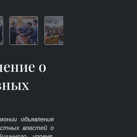
ение о
вных
монии объявления
стных властей о
щинного уровня,