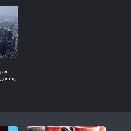
 на
единиц