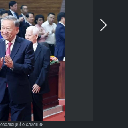
резолюций о слиянии