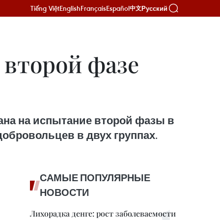
Tiếng Việt
English
Français
Español
Русский
中文
 второй фазе
едана на испытание второй фазы в
добровольцев в двух группах.
САМЫЕ ПОПУЛЯРНЫЕ
НОВОСТИ
Лихорадка денге: рост заболеваемости