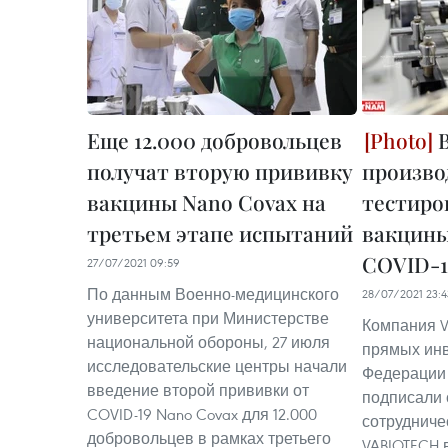
Еще 12.000 добровольцев
В
получат вторую прививку
произво
вакцины Nano Covax на
тестиро
третьем этапе испытаний
вакцины
COVID-1
27/07/2021 09:59
По данным Военно-медицинского
28/07/2021 23:4
университета при Министерстве
Компания V
национальной обороны, 27 июля
прямых инв
исследовательские центры начали
Федерации
введение второй прививки от
подписали 
COVID-19 Nano Covax для 12.000
сотрудниче
добровольцев в рамках третьего
VABIOTECH 