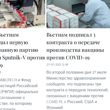
ьетнам
Вьетнам подписал 3
дил первую
контракта о передаче
ванную партию
производства вакцины
 Sputnik-V против
против COVID-19
9
27/07/2021 12:58
Во второй половине дня 27 июля
3
Министерство здравоохранения
ABIOTECH и Фонд
сообщило, что подписаны три
естиций Российской
контракта о передаче технологий,
 (РФПИ) официально
связанных с вакцинами против
соглашение о
COVID-19, с Россией, США и
стве, по которому
Японией.
вступила