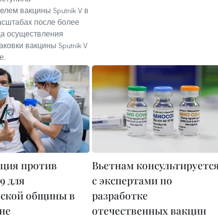
елем вакцины Sputnik V в
сштабах после более
ца осуществления
аковки вакцины Sputnik V
е.
ция против
Вьетнам консультируетс
9 для
с экспертами по
ской общины в
разработке
не
отечественных вакцин