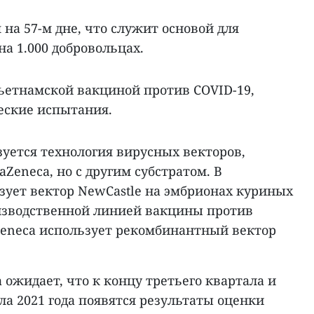
 на 57-м дне, что служит основой для
а 1.000 добровольцах.
вьетнамской вакциной против COVID-19,
еские испытания.
зуется технология вирусных векторов,
Zeneca, но с другим субстратом. В
ьзует вектор NewCastle на эмбрионах куриных
оизводственной линией вакцины против
aZeneca использует рекомбинантный вектор
 ожидает, что к концу третьего квартала и
ла 2021 года появятся результаты оценки