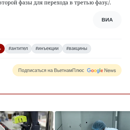
орой фазы для перехода в третью фазу./.
ВИА
ь
#антител
#инъекции
#вакцины
Подписаться на ВьетнамПлюс