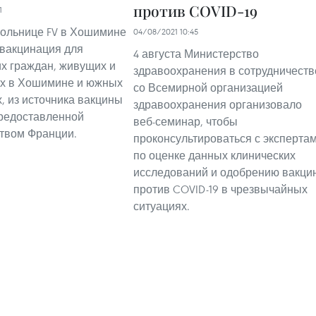
против COVID-19
1
больнице FV в Хошимине
04/08/2021 10:45
вакцинация для
4 августа Министерство
х граждан, живущих и
здравоохранения в сотрудничеств
х в Хошимине и южных
со Всемирной организацией
, из источника вакцины
здравоохранения организовало
предоставленной
веб-семинар, чтобы
твом Франции.
проконсультироваться с эксперта
по оценке данных клинических
исследований и одобрению вакци
против COVID-19 в чрезвычайных
ситуациях.