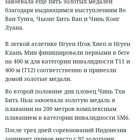
завоевала еще пять золотых медалей
благодаря выдающимся выступлениям Во
Ван Тунга, Чыонг Бить Ван и Чинь Конг
Луана.
В легкой атлетике Нгуен Нгок Хиеп и Нгуен
Кхань Мин финишировали первыми в беге
на 400 м для категории инвалидности T11 и
400 м (T12) соответственно и привезли
домой золотые медали.
Во второй половине дня пловец Чинь Тхи
Бить Ньы завоевала золотую медаль в
плавании на 200 метров комплексным
плаванием в категории инвалидности SM6.
После трех дней соревнований Индонезия
занимает первое место с 92 золотыми