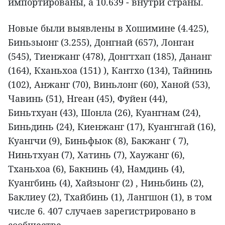
импортированы, а 10.639 - внутри страны.
Новые были выявлены в Хошимине (4.425),
Биньзыонг (3.255), Донгнай (657), Лонган
(545), Тиенжанг (478), Донгтхап (185), Дананг
(164), Кханьхоа (151) ), Кантхо (134), Тайнинь
(102), Анжанг (70), Виньлонг (60), Ханой (53),
Чавинь (51), Нгеан (45), Фуйен (44),
Биньтхуан (43), Шонла (26), Куангнам (24),
Биньдинь (24), Киенжанг (17), Куангнгай (16),
Куангчи (9), Биньфыок (8), Бакжанг ( 7),
Ниньтхуан (7), Хатинь (7), Хаужанг (6),
Тханьхоа (6), Бакнинь (4), Намдинь (4),
Куангбинь (4), Хайзыонг (2) , Ниньбинь (2),
Баклиеу (2), Тхайбинь (1), Лангшон (1), в том
числе 6. 407 случаев зарегистрировано в
сообществе.