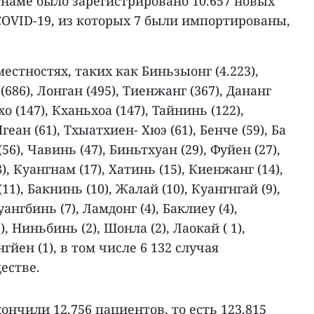
етнаме было зарегистрировано 10.657 новых
OVID-19, из которых 7 были импортированы,
стностях, таких как Биньзыонг (4.223),
686), Лонган (495), Тиенжанг (367), Дананг
хо (147), Кханьхоа (147), Тайнинь (122),
геан (61), Тхыатхиен- Хюэ (61), Бенче (59), Ба
(56), Чавинь (47), Биньтхуан (29), Фуйен (27),
), Куангнам (17), Хатинь (15), Киенжанг (14),
1), Бакнинь (10), Жалай (10), Куангнгай (9),
уангбинь (7), Ламдонг (4), Баклиеу (4),
), Ниньбинь (2), Шонла (2), Лаокай ( 1),
нгйен (1), в том числе 6 132 случая
естве.
ончили 12.756 пациентов, то есть 123.815