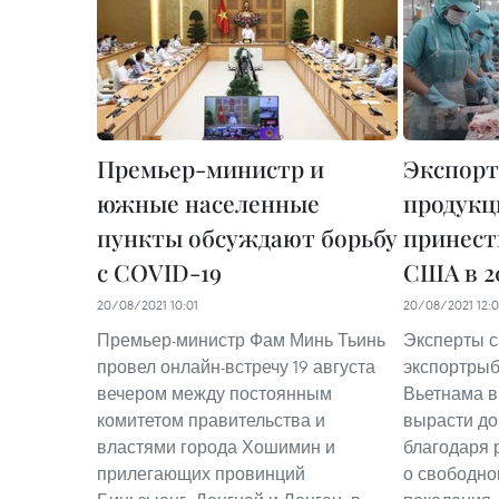
Премьер-министр и
Экспорт
южные населенные
продукц
пункты обсуждают борьбу
принести
с COVID-19
США в 20
20/08/2021 10:01
20/08/2021 12:
Премьер-министр Фам Минь Тьинь
Эксперты с
провел онлайн-встречу 19 августа
экспортрыб
вечером между постоянным
Вьетнама в
комитетом правительства и
вырасти до
властями города Хошимин и
благодаря 
прилегающих провинций
о свободно