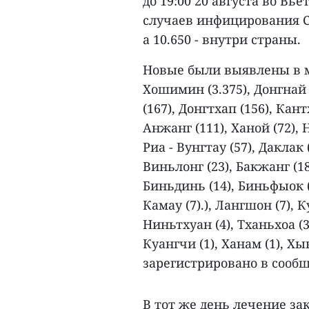
до 19:00 20 августа во Вь
случаев инфицирования C
а 10.650 - внутри страны.
Новые были выявлены в ме
Хошимин (3.375), Донгнай (
(167), Донгтхап (156), Кант
Анжанг (111), Ханой (72), Н
Риа - Вунгтау (57), Даклак 
Виньлонг (23), Бакжанг (18
Биньдинь (14), Биньфыок (1
Камау (7).), Лангшон (7), К
Ниньтхуан (4), Тханьхоа (3
Куангчи (1), Ханам (1), Хы
зарегистрировано в сообщ
В тот же день лечение зак