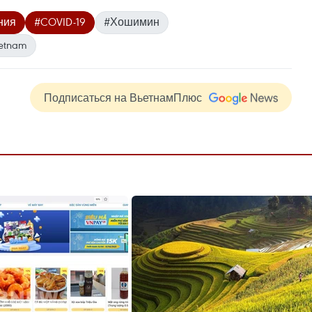
ния
#COVID-19
#Хошимин
ietnam
Подписаться на ВьетнамПлюс