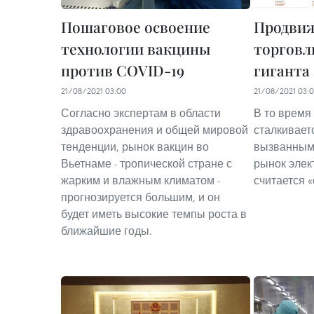
Пошаговое освоение
Продвиж
технологии вакцины
торговл
против COVID-19
гиганта
21/08/2021 03:00
21/08/2021 03:
Согласно экспертам в области
В то время
здравоохранения и общей мировой
сталкивает
тенденции, рынок вакцин во
вызванными
Вьетнаме - тропической стране с
рынок элек
жарким и влажным климатом -
считается 
прогнозируется большим, и он
будет иметь высокие темпы роста в
ближайшие годы.