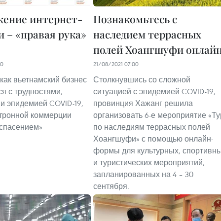
ение интернет-
Познакомьтесь с
и – «правая рука»
наследием террасных
полей Хоангшуфи онлай
00
21/08/2021 07:00
 как вьетнамский бизнес
Столкнувшись со сложной
ся с трудностями,
ситуацией с эпидемией COVID-19,
 эпидемией COVID-19,
провинция Хажанг решила
тронной коммерции
организовать 6-е мероприятие «Ту
«спасением»
по наследиям террасных полей
Хоангшуфи» с помощью онлайн-
формы для культурных, спортивн
и туристических мероприятий,
запланированных на 4 – 30
сентября.