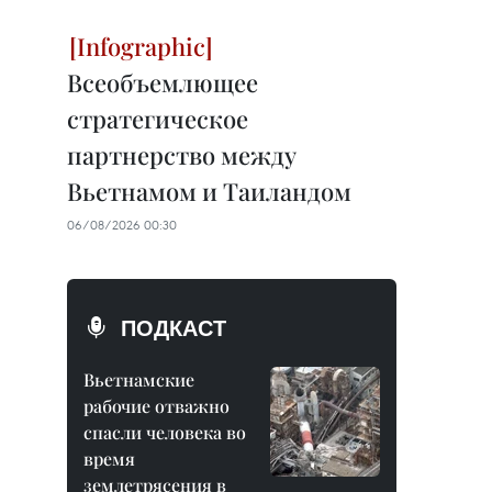
Всеобъемлющее
стратегическое
партнерство между
Вьетнамом и Таиландом
06/08/2026 00:30
ПОДКАСТ
Вьетнамские
рабочие отважно
спасли человека во
время
землетрясения в