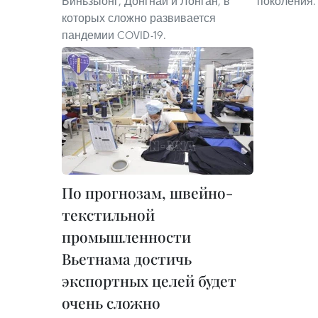
Биньзыонг, Донгнай и Лонган, в
поколения.
которых сложно развивается
пандемии COVID-19.
По прогнозам, швейно-
текстильной
промышленности
Вьетнама достичь
экспортных целей будет
очень сложно