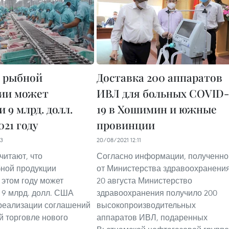
 рыбной
Доставка 200 аппаратов
ии может
ИВЛ для больных COVID-
 9 млрд. долл.
19 в Хошимин и южные
21 году
провинции
03
20/08/2021 12:11
читают, что
Согласно информации, полученно
ной продукции
от Министерства здравоохранения
 этом году может
20 августа Министерство
 9 млрд. долл. США
здравоохранения получило 200
реализации соглашений
высокопроизводительных
й торговле нового
аппаратов ИВЛ, подаренных