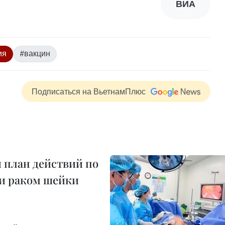
ВИА
ия
#вакцин
Подписаться на ВьетнамПлюс
 план действий по
 и раком шейки