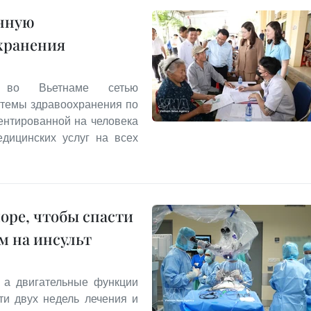
анную
хранения
й во Вьетнаме сетью
стемы здравоохранения по
ентированной на человека
дицинских услуг на всех
оре, чтобы спасти
м на инсульт
 а двигательные функции
ти двух недель лечения и