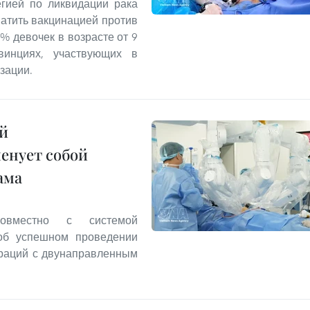
егией по ликвидации рака
ватить вакцинацией против
% девочек в возрасте от 9
инциях, участвующих в
зации.
й
енует собой
ама
совместно с системой
 об успешном проведении
раций с двунаправленным