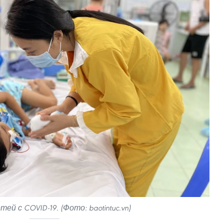
ей с COVID-19. (Фото: baotintuc.vn)