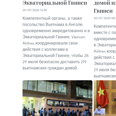
Экваториальной Гвинеи
домой и
Гвинеи
29/07/2020 14:50
Компетентный органы, а также
30/07/2020 08:
посольство Вьетнама в Анголе,
Компетент
одновременно аккредитованно и в
вместе с п
Экваториальной Гвинее, Vietnam
одновреме
Airlines координировали свои
в Экватори
действия с коллегами в
Airlines ко
Экваториальной Гвинее, чтобы 28-
действия с
29 июля безопасно доставить 219
Экваториал
вьетнамских граждан домой.
29 июля бе
вьетнамски