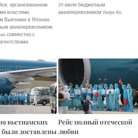
йсе, организованном
29 июля бюджетным
ми властями,
авиаперевозчиком Vietjet Air.
м Вьетнама в Японии,
ным авиаперевозчиком
ines совместно с
агентствами.
19 вьетнамских
Рейс полный отеческой
 были доставлены
любви