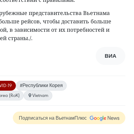
арубежные представительства Вьетнама
больше рейсов, чтобы доставить больше
й, в зависимости от их потребностей и
й страны./.
ВИА
ID-19
#Республики Корея
orea (RoK)
Vietnam
Подписаться на ВьетнамПлюс