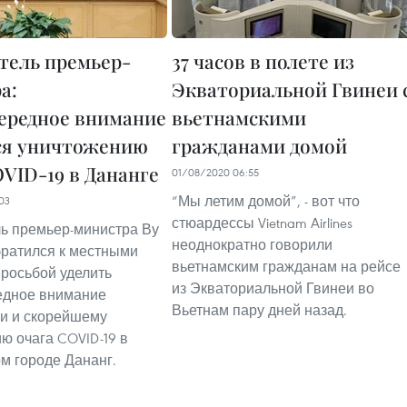
тель премьер-
37 часов в полете из
а:
Экваториальной Гвинеи 
ередное внимание
вьетнамскими
ся уничтожению
гражданами домой
OVID-19 в Дананге
01/08/2020 06:55
“Мы летим домой”, - вот что
03
стюардессы Vietnam Airlines
ь премьер-министра Ву
неоднократно говорили
ратился к местными
вьетнамским гражданам на рейсе
просьбой уделить
из Экваториальной Гвинеи во
едное внимание
Вьетнам пару дней назад.
и и скорейшему
ю очага COVID-19 в
м городе Дананг.