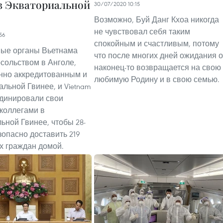
з Экваториальной
30/07/2020 10:15
Возможно, Буй Данг Кхоа никогда
не чувствовал себя таким
56
спокойным и счастливым, потому
ные органы Вьетнама
что после многих дней ожидания 
осольством в Анголе,
наконец-то возвращается на свою
нно аккредитованным и
любимую Родину и в свою семью.
альной Гвинее, и Vietnam
ординировали свои
 коллегами в
ьной Гвинее, чтобы 28-
зопасно доставить 219
х граждан домой.