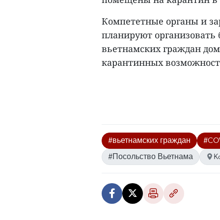
Компететные органы и з
планируют организовать 
вьетнамских граждан домо
карантинных возможносте
#вьетнамских граждан
#COV
#Посольство Вьетнама
K