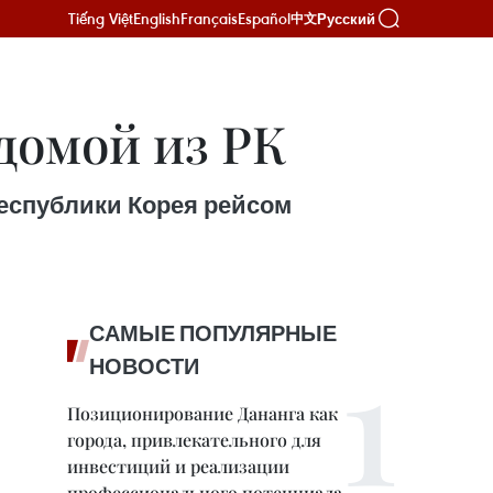
Tiếng Việt
English
Français
Español
Русский
中文
домой из РК
еспублики Корея рейсом
САМЫЕ ПОПУЛЯРНЫЕ
НОВОСТИ
Позиционирование Дананга как
города, привлекательного для
инвестиций и реализации
профессионального потенциала