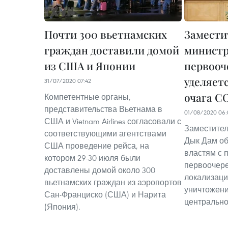
Почти 300 вьетнамских
Замести
граждан доставили домой
министр
из США и Японии
первооч
уделяет
31/07/2020 07:42
очага C
Компетентные органы,
представительства Вьетнама в
01/08/2020 06:
США и Vietnam Airlines согласовали с
Заместител
соответствующими агентствами
Дык Дам об
США проведение рейса, на
властям с 
котором 29-30 июля были
первоочер
доставлены домой около 300
локализаци
вьетнамских граждан из аэропортов
уничтожени
Сан-Франциско (США) и Нарита
центрально
(Япония).