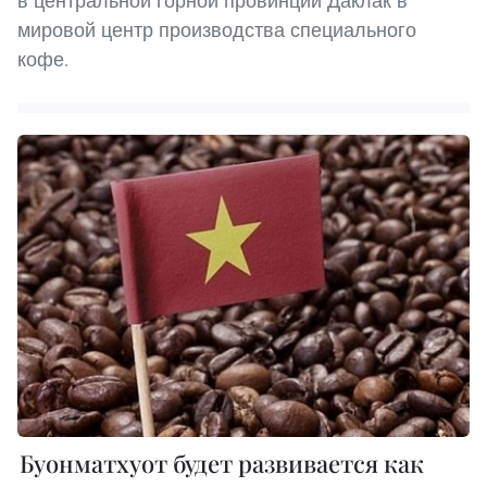
в центральной горной провинции Даклак в
мировой центр производства специального
кофе.
Буонматхуот будет развивается как