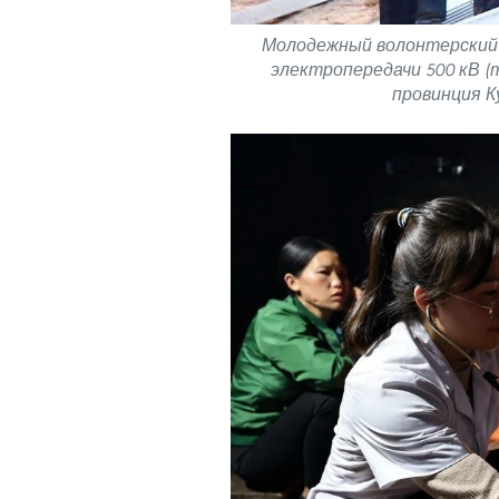
Молодежный волонтерский
электропередачи 500 кВ (т
провинция Ку