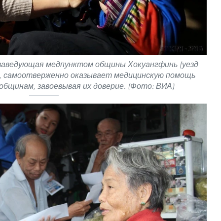
 заведующая медпунктом общины Хокуангфинь (уезд
), самоотверженно оказывает медицинскую помощь
бщинам, завоевывая их доверие. (Фото: ВИА)