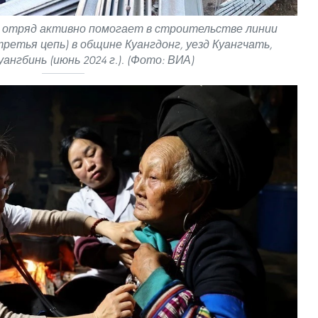
 отряд активно помогает в строительстве линии
ретья цепь) в общине Куангдонг, уезд Куангчать,
ангбинь (июнь 2024 г.). (Фото: ВИА)