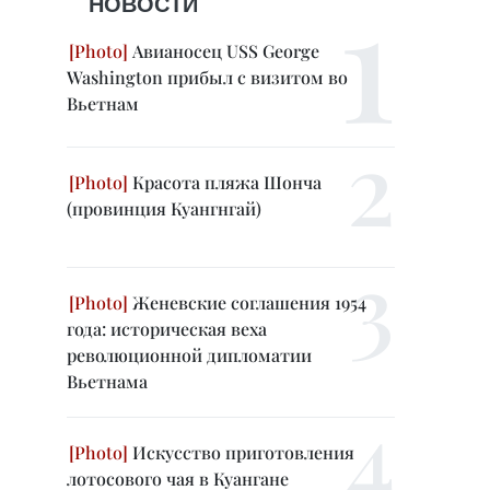
НОВОСТИ
Авианосец USS George
Washington прибыл с визитом во
Вьетнам
Красота пляжа Шонча
(провинция Куангнгай)
Женевские соглашения 1954
года: историческая веха
революционной дипломатии
Вьетнама
Искусство приготовления
лотосового чая в Куангане