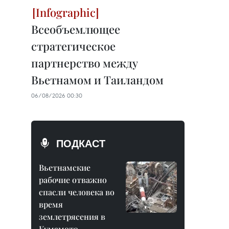
Всеобъемлющее
стратегическое
партнерство между
Вьетнамом и Таиландом
06/08/2026 00:30
ПОДКАСТ
Вьетнамские
рабочие отважно
спасли человека во
время
землетрясения в
Кумамото