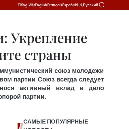
Tiếng Việt
English
Français
Español
Русский
中文
и: Укрепление
щите страны
 Коммунистический союз молодежи
вом партии Союз всегда следует
внося активный вклад в дело
опорой партии.
САМЫЕ ПОПУЛЯРНЫЕ