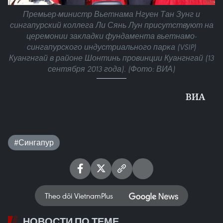
Премьер-министр Вьетнама Нгуен Тан Зунг и
сингапурский коллега Ли Сянь Лун присутствуют на
церемонии закладки фундамента вьетнамо-
сингапурского индустриального парка (VSIP)
Куангнгай в районе Шонтинь провинции Куангнгай (13
сентября 2013 года). (Фото: ВИА)
ВИА
#Сингапур
Theo dõi VietnamPlus
НОВОСТИ ПО ТЕМЕ