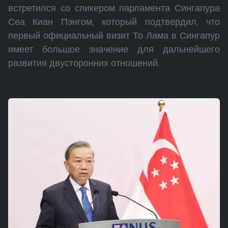
встретился со спикером парламента Сингапура
Сеа Киан Пэнгом, который подтвердил, что
первый официальный визит То Лама в Сингапур
имеет большое значение для дальнейшего
развития двусторонних отношений.