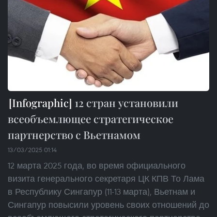
12 стран установили
всеобъемлющее стратегическое
партнерство с Вьетнамом
13/03/2025 01:14
12 марта 2025 года, во время официального
визита генерального секретаря ЦК КПВ То Лама
в Республику Сингапур (11-13 марта), Вьетнам и
Сингапур повысили уровень своих отношений до