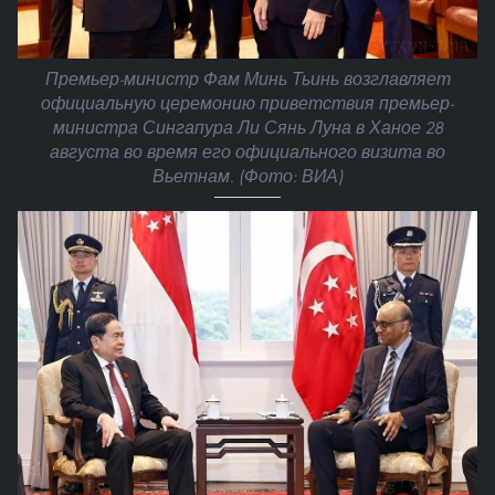
Премьер-министр Фам Минь Тьинь возглавляет
официальную церемонию приветствия премьер-
министра Сингапура Ли Сянь Луна в Ханое 28
августа во время его официального визита во
Вьетнам. (Фото: ВИА)