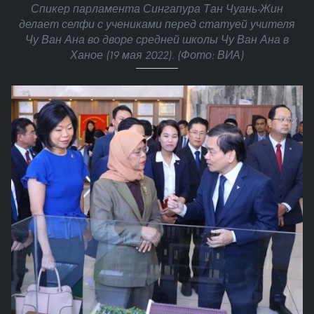
Спикер парламента Сингапура Тан Чуань-Жин
делает селфи с учениками перед статуей учителя
Чу Ван Ана во дворе средней школы Чу Ван Ана в
Ханое (19 мая 2022). (Фото: ВИА)