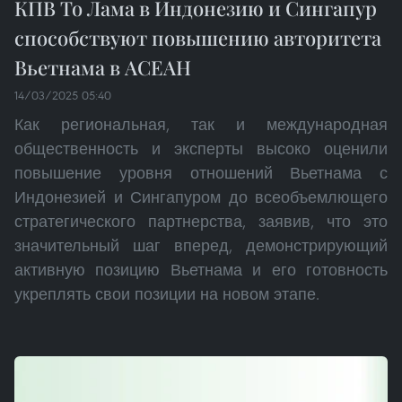
КПВ То Лама в Индонезию и Сингапур
способствуют повышению авторитета
Вьетнама в АСЕАН
14/03/2025 05:40
Как региональная, так и международная
общественность и эксперты высоко оценили
повышение уровня отношений Вьетнама с
Индонезией и Сингапуром до всеобъемлющего
стратегического партнерства, заявив, что это
значительный шаг вперед, демонстрирующий
активную позицию Вьетнама и его готовность
укреплять свои позиции на новом этапе.