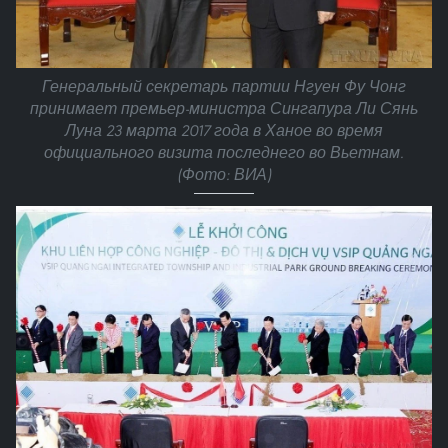
Генеральный секретарь партии Нгуен Фу Чонг
принимает премьер-министра Сингапура Ли Сянь
Луна 23 марта 2017 года в Ханое во время
официального визита последнего во Вьетнам.
(Фото: ВИА)