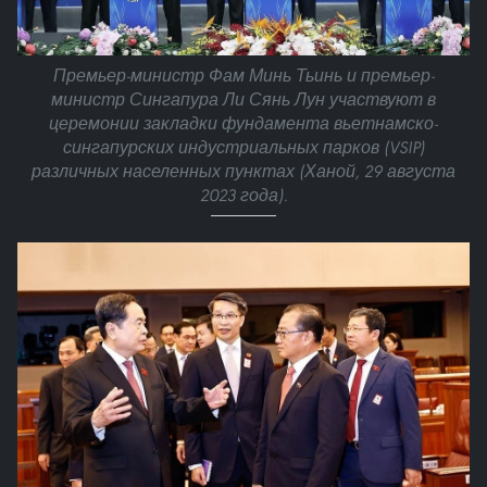
Премьер-министр Фам Минь Тьинь и премьер-
министр Сингапура Ли Сянь Лун участвуют в
церемонии закладки фундамента вьетнамско-
сингапурских индустриальных парков (VSIP)
различных населенных пунктах (Ханой, 29 августа
2023 года).