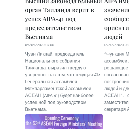
Высший законодательный
AIPA им
орган Таиланда верит в
значени
успех AIPA-41 под
сообщес
председательством
ориенти
Вьетнама
людей
09/09/2020 04:00
09/09/2020 08
Чуан Ликпай, председатель
“Функция 
Национального собрания
ассамблеи 
Таиланда, выразил твердую
решающее 
уверенность в том, что текущая 41-я
согласован
Генеральная ассамблея
построению
Межпарламентской ассамблеи
людей и дл
АСЕАН (AIPA-41) будет наиболее
АСЕАН”, - с
успешной под руководством
заместител
Вьетнама.
секретаря