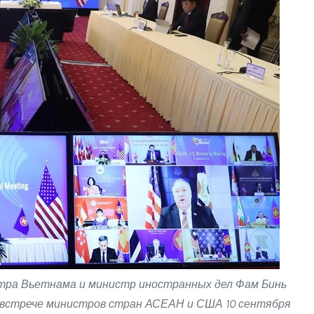
тра Вьетнама и министр иностранных дел Фам Бинь
 встрече министров стран АСЕАН и США 10 сентября