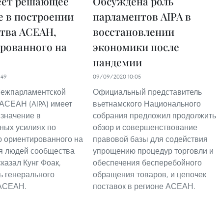
еет решающее
Обсуждена роль
е в построении
парламентов AIPA в
тва АСЕАН,
восстановлении
рованного на
экономики после
пандемии
:49
09/09/2020 10:05
Межпарламентской
Официальный представитель
АСЕАН (AIPA) имеет
вьетнамского Национального
значение в
собрания предложил продолжить
ных усилиях по
обзор и совершенствование
 ориентированного на
правовой базы для содействия
я людей сообщества
упрощению процедур торговли и
казал Кунг Фоак,
обеспечения бесперебойного
ь генерального
обращения товаров, и цепочек
 АСЕАН.
поставок в регионе АСЕАН.