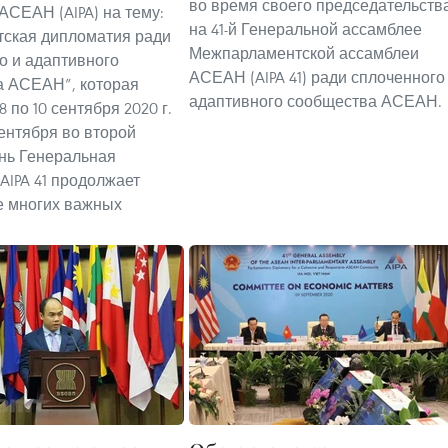
во время своего председательств
АСЕАН (AIPA) на тему:
на 41-й Генеральной ассамблее
ская дипломатия ради
Межпарламентской ассамблеи
о и адаптивного
АСЕАН (AIPA 41) ради сплоченного
а АСЕАН”, которая
адаптивного сообщества АСЕАН.
8 по 10 сентября 2020 г.
сентября во второй
нь Генеральная
AIPA 41 продолжает
е многих важных