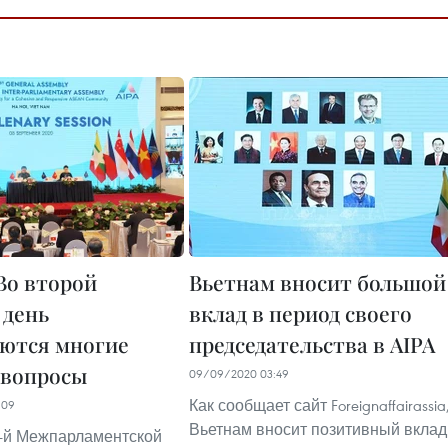
 Во второй
Вьетнам вносит большой
 день
вклад в период своего
ются многие
председательства в AIPA
 вопросы
09/09/2020 03:49
Как сообщает сайт Foreignaffairassia
:09
Вьетнам вносит позитивный вклад
1-й Межпарламентской