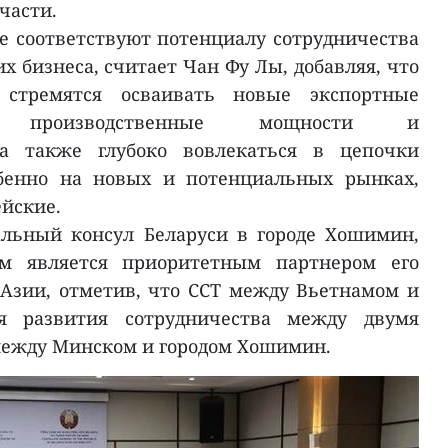
части.
е соответствуют потенциалу сотрудничества
х бизнеса, считает Чан Фу Лы, добавляя, что
 стремятся осваивать новые экспортные
 производственные мощности и
, а также глубоко вовлекаться в цепочки
обенно на новых и потенциальных рынках,
ейские.
альный консул Беларуси в городе Хошимин,
ам является приоритетным партнером его
Азии, отметив, что ССТ между Вьетнамом и
я развития сотрудничества между двумя
 между Минском и городом Хошимин.