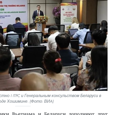
тно I ITPC и Генеральным консульством Беларуси в
оде Хошимине. (Фото: ВИA)
мики Вьетнама и Беларуси дополняют друг