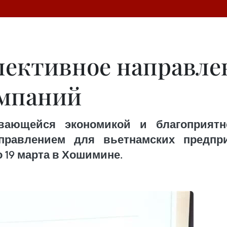
спективное направле
омпаний
вающейся экономикой и благоприятн
правлением для вьетнамских предпр
 19 марта в Хошимине.