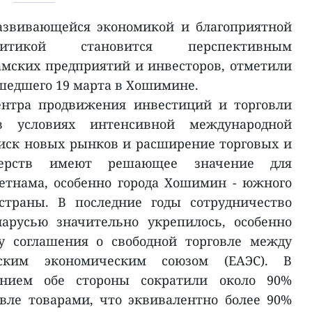
азвивающейся экономикой и благоприятной
литикой становится перспективным
мских предприятий и инвесторов, отметили
шедшего 19 марта в Хошимине.
ентра продвижения инвестиций и торговли
 в условиях интенсивной международной
иск новых рынков и расширение торговых и
нерств имеют решающее значение для
етнама, особенно города Хошимин - южного
страны. В последние годы сотрудничество
арусью значительно укрепилось, особенно
у соглашения о свободной торговле между
ским экономическим союзом (ЕАЭС). В
ением обе стороны сократили около 90%
вле товарами, что эквивалентно более 90%