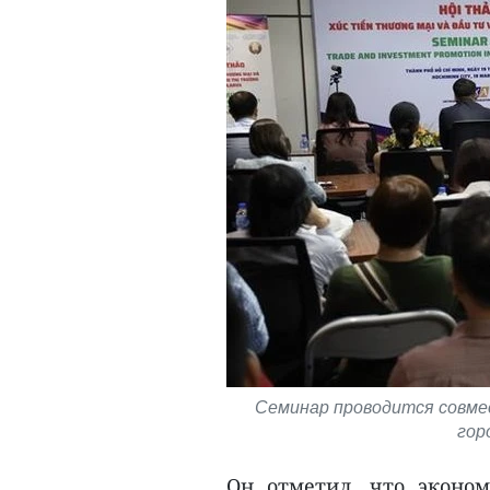
Семинар проводится совмес
гор
Он отметил, что эконо