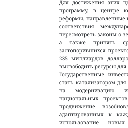
Для достижения этих ц
программу, в центре к
реформы, направленные н
соответствия междуна
пересмотреть законы о з
а также принять ср
застопорившихся проекто
235 миллиардов доллар
высвободить ресурсы для 
Государственные инвес
стать катализатором для
на модернизацию ин
национальных проектов
продвижение возобно
адаптированных к каж
использование новы