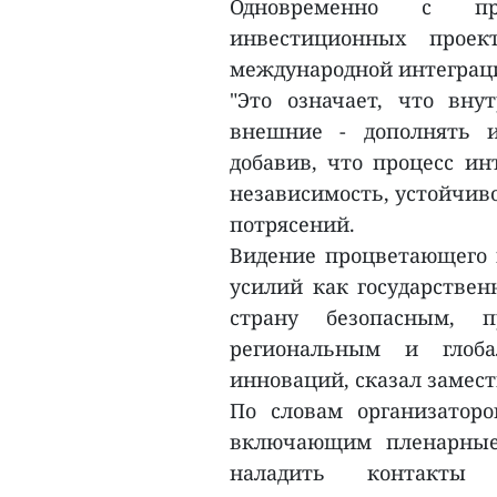
Одновременно с при
инвестиционных прое
международной интеграц
"Это означает, что вн
внешние - дополнять и
добавив, что процесс и
независимость, устойчив
потрясений.
Видение процветающего 
усилий как государственн
страну безопасным, 
региональным и глоба
инноваций, сказал замес
По словам организатор
включающим пленарные 
наладить контакт