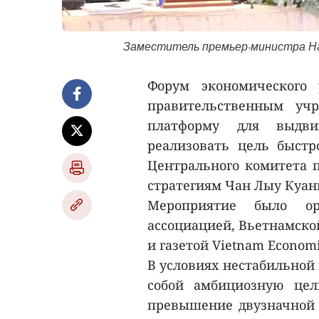
Заместитель премьер-министра Нг
Форум экономического 
правительственным уч
платформу для выдви
реализовать цель быстро
Центрального комитета 
стратегиям Чан Лыу Куанг
Мероприятие было орг
ассоциацией, Вьетнамско
и газетой Vietnam Economi
В условиях нестабильной
собой амбициозную цел
превышение двузначной о