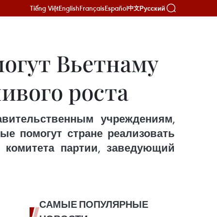
Tiếng Việt
English
Français
Español
Русский
中文
огут Вьетнаму
чивого роста
авительственным учреждениям,
ые помогут стране реализовать
о комитета партии, заведующий
САМЫЕ ПОПУЛЯРНЫЕ