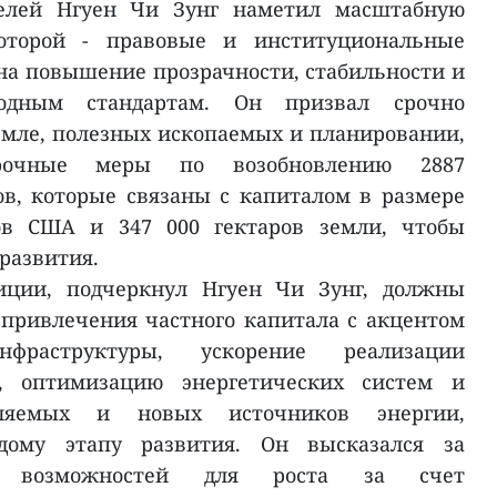
елей Нгуен Чи Зунг наметил масштабную
оторой - правовые и институциональные
а повышение прозрачности, стабильности и
родным стандартам. Он призвал срочно
емле, полезных ископаемых и планировании,
очные меры по возобновлению 2887
в, которые связаны с капиталом в размере
ов США и 347 000 гектаров земли, чтобы
развития.
тиции, подчеркнул Нгуен Чи Зунг, должны
 привлечения частного капитала с акцентом
фраструктуры, ускорение реализации
, оптимизацию энергетических систем и
вляемых и новых источников энергии,
дому этапу развития. Он высказался за
х возможностей для роста за счет