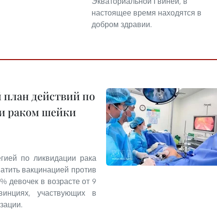
Экваториальной Гвинеи, в
настоящее время находятся в
добром здравии.
 план действий по
 и раком шейки
егией по ликвидации рака
ватить вакцинацией против
% девочек в возрасте от 9
инциях, участвующих в
зации.