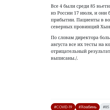
Все 4 были среди 85 вьет
из России 17 июля, и он
прибытии. Пациенты в воз
северных провинций Хын
По словам директора боль
августа все их тесты на 
отрицательный результат
выписаны./.
#COVID-19
#Хоабинь
#85