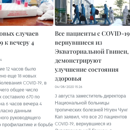
новых случаев
Все пациенты с COVID-19
 к вечеру 4
вернувшиеся из
Экваториальной Гвинеи,
демонстрируют
14
улучшение состояния
ие 12 часов было
но еще 18 новых
здоровья
болевания COVID-19, в
04/08/2020 15:26
 чего общее число
3 августа заместитель директора
 составило 670 по
Национальной больницы
на 6 часов вечера 4
тропических болезней Нгуен Чунг
огласно данным
Кап заявил, что все 20 пациентов
ного руководящего
COVID-19, вернувшиеся из
о профилактике и борьбе