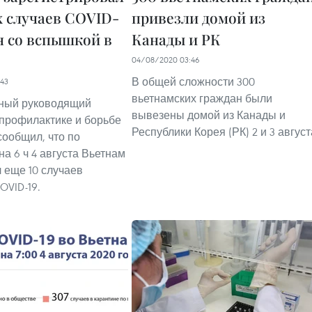
х случаев COVID-
привезли домой из
н со вспышкой в
Канады и РК
04/08/2020 03:46
В общей сложности 300
43
вьетнамских граждан были
ный руководящий
вывезены домой из Канады и
 профилактике и борьбе
Республики Корея (РК) 2 и 3 август
сообщил, что по
на 6 ч 4 августа Вьетнам
 еще 10 случаев
OVID-19.