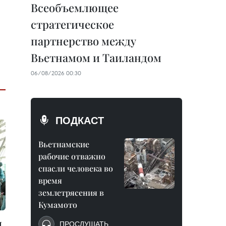
Всеобъемлющее
стратегическое
партнерство между
Вьетнамом и Таиландом
06/08/2026 00:30
ПОДКАСТ
Вьетнамские
рабочие отважно
спасли человека во
время
землетрясения в
Кумамото
н
ПРОСЛУШАТЬ