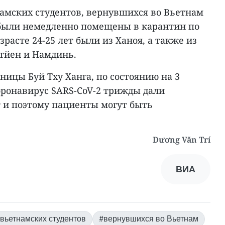
намских студентов, вернувшихся во Вьетнам
и были немедленно помещены в карантин по
расте 24-25 лет были из Ханоя, а также из
гйен и Намдинь.
ницы Буй Тху Ханга, по состоянию на 3
коронавирус SARS-CoV-2 трижды дали
 и поэтому пациенты могут быть
Dương Văn Trí
ВИА
 вьетнамских студентов
#вернувшихся во Вьетнам