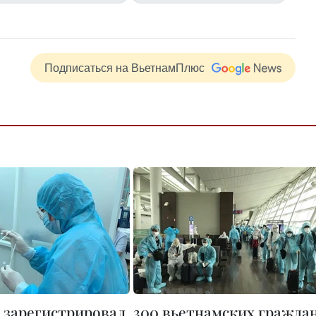
Подписаться на ВьетнамПлюс
 зарегистрировал
300 вьетнамских гражда