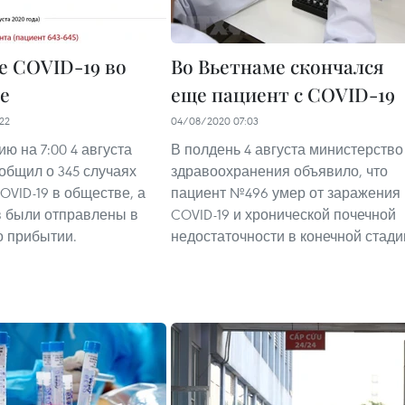
е COVID-19 во
Во Вьетнаме скончался
е
еще пациент с COVID-19
22
04/08/2020 07:03
ю на 7:00 4 августа
В полдень 4 августа министерство
общил о 345 случаях
здравоохранения объявило, что
OVID-19 в обществе, а
пациент №496 умер от заражения
в были отправлены в
COVID-19 и хронической почечной
о прибытии.
недостаточности в конечной стади