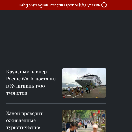
Tiếng Việt
English
Français
Español
Русский
中文
Круизный лайнер
Pacific World доставил
в Куангнинь 1700
туристов
Ханой проводит
оживленные
туристические