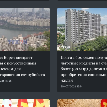
 Корея внедряет
Почти 1 600 семей получ
ы с искусственным
льготные кредиты на су
лектом для
более 700 млрд донгов д
твращения самоубийств
приобретения социальн
жилья
026 16:26
30/07/2026 13:14