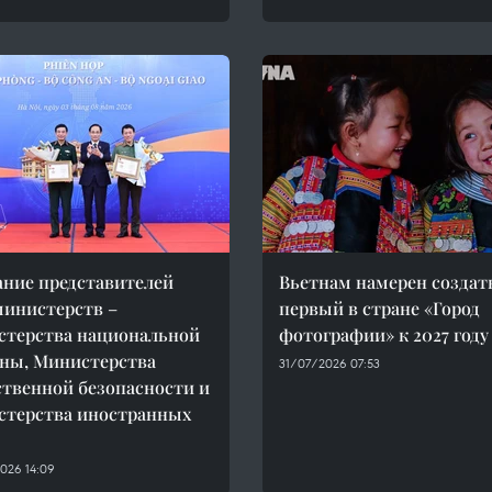
ание представителей
Вьетнам намерен создат
министерств –
первый в стране «Город
терства национальной
фотографии» к 2027 году
ны, Министерства
31/07/2026 07:53
твенной безопасности и
терства иностранных
026 14:09