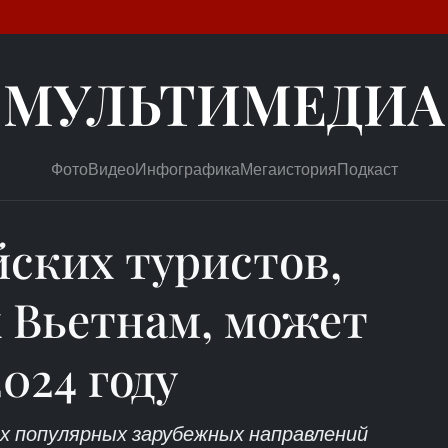
МУЛЬТИМЕДИА
Фото
Видео
Инфографика
Мегаистория
Подкаст
йских туристов,
Вьетнам, может
024 году
х популярных зарубежных направлений