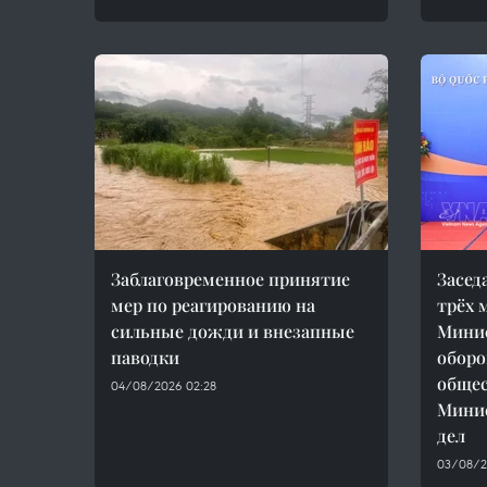
Заблаговременное принятие
Засед
мер по реагированию на
трёх 
сильные дожди и внезапные
Минис
паводки
оборо
общес
04/08/2026 02:28
Минис
дел
03/08/2