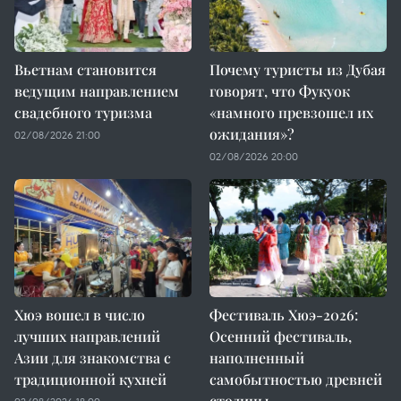
Вьетнам становится
Почему туристы из Дубая
ведущим направлением
говорят, что Фукуок
свадебного туризма
«намного превзошел их
ожидания»?
02/08/2026 21:00
02/08/2026 20:00
Хюэ вошел в число
Фестиваль Хюэ-2026:
лучших направлений
Осенний фестиваль,
Азии для знакомства с
наполненный
традиционной кухней
самобытностью древней
столицы