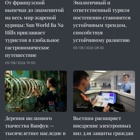
От французской
Экологичный и
выпечки до знаменитой
ответственный туризм
на весь мир жареной
постепенно становится
курицы: Sun World Ba Na
устойчивым трендом,
Hills приглашает
способствуя
туристов в глобальное
устойчивому развитию
гастрономическое
05/08/2026 08:30
путешествие
05/08/2026 19:00
Деревня шелкового
Вьетнам расширяет
ткачества Ванфук —
внедрение электронных
тысячелетнее наследие в
виз для защиты граждан