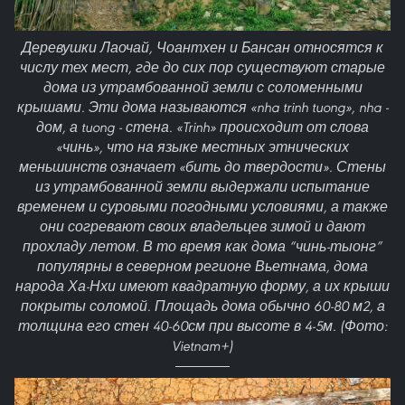
Деревушки Лаочай, Чоантхен и Бансан относятся к
числу тех мест, где до сих пор существуют старые
дома из утрамбованной земли с соломенными
крышами. Эти дома называются «nha trinh tuong», nha -
дом, а tuong - стена. «Trinh» происходит от слова
«чинь», что на языке местных этнических
меньшинств означает «бить до твердости». Стены
из утрамбованной земли выдержали испытание
временем и суровыми погодными условиями, а также
они согревают своих владельцев зимой и дают
прохладу летом. В то время как дома “чинь-тыонг”
популярны в северном регионе Вьетнама, дома
народа Ха-Нхи имеют квадратную форму, а их крыши
покрыты соломой. Площадь дома обычно 60-80 м2, а
толщина его стен 40-60см при высоте в 4-5м. (Фото:
Vietnam+)