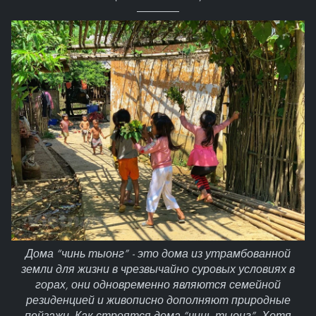
Дома “чинь тыонг” - это дома из утрамбованной
земли для жизни в чрезвычайно суровых условиях в
горах, они одновременно являются семейной
резиденцией и живописно дополняют природные
пейзажи. Как строятся дома “чинь тыонг”. Хотя