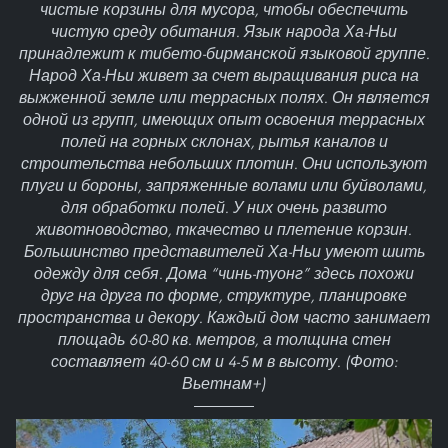
чистые корзины для мусора, чтобы обеспечить
чистую среду обитания. Язык народа Ха-Ньи
принадлежит к тибето-бирманской языковой группе.
Народ Ха-Ньи живет за счет выращивания риса на
выжженной земле или террасных полях. Он является
одной из групп, имеющих опыт освоения террасных
полей на горных склонах, рытья каналов и
строительства небольших плотин. Они используют
плуги и бороны, запряженные волами или буйволами,
для обработки полей. У них очень развито
животноводство, ткачество и плетение корзин.
Большинство представителей Ха-Ньи умеют шить
одежду для себя. Дома “чинь-туонг” здесь похожи
друг на друга по форме, структуре, планировке
пространства и декору. Каждый дом часто занимает
площадь 60-80 кв. метров, а толщина стен
составляет 40-60 см и 4-5 м в высоту. (Фото:
Вьетнам+)