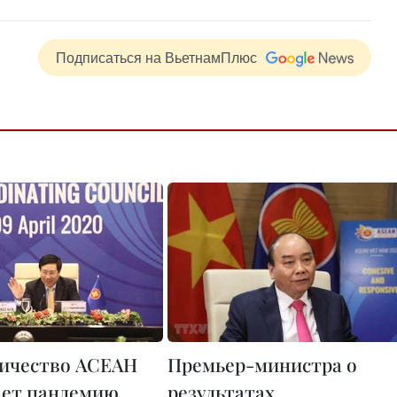
Подписаться на ВьетнамПлюс
ичество АСЕАН
Премьер-министра о
ет пандемию
результатах