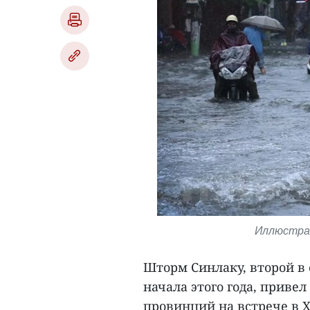
Иллюстрат
Шторм Синлаку, второй в 
начала этого года, приве
провинций на встрече в Х