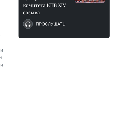
комитета КПВ XIV
созыва
ПРОСЛУШАТЬ
о
ми
и
ти