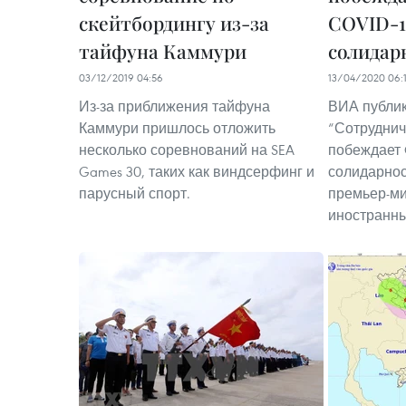
скейтбордингу из-за
COVID-19
тайфуна Каммури
солидар
03/12/2019 04:56
13/04/2020 06:
Из-за приближения тайфуна
ВИА публик
Каммури пришлось отложить
“Сотрудни
несколько соревнований на SEA
побеждает 
Games 30, таких как виндсерфинг и
солидарнос
парусный спорт.
премьер-ми
иностранны