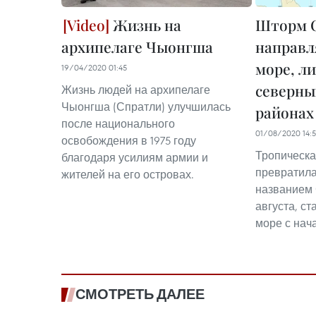
Жизнь на
Шторм 
архипелаге Чыонгша
направл
море, л
19/04/2020 01:45
северны
Жизнь людей на архипелаге
Чыонгша (Спратли) улучшилась
районах
после национального
01/08/2020 14:5
освобождения в 1975 году
Тропическа
благодаря усилиям армии и
превратила
жителей на его островах.
названием 
августа, с
море с нача
СМОТРЕТЬ ДАЛЕЕ