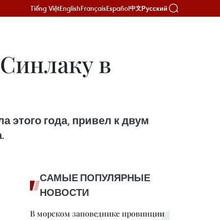
Tiếng Việt
English
Français
Español
Русский
中文
 Синлаку в
а этого года, привел к двум
.
САМЫЕ ПОПУЛЯРНЫЕ
НОВОСТИ
В морском заповеднике провинции