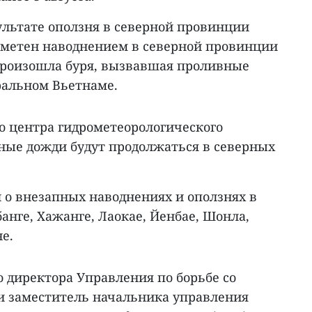
ультате оползня в северной провинции
 сметен наводнением в северной провинции
 произошла буря, вызвавшая проливные
ральном Вьетнаме.
 центра гидрометеорологического
ные дожди будут продолжаться в северных
 о внезапных наводнениях и оползнях в
анге, Хажанге, Лаокае, Йенбае, Шонла,
е.
 директора Управления по борьбе со
и заместитель начальника управления