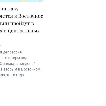
Синлаку
яется в Восточное
ивни пройдут в
х и центральных
7
я депрессия
сь в шторм под
Синлаку в полдень 1
тав вторым в Восточном
ла этого года.