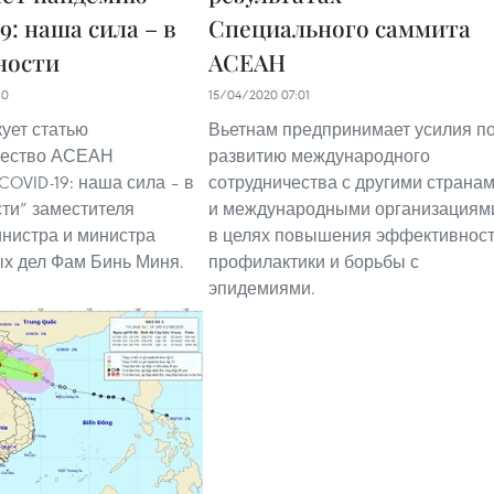
: наша сила – в
Специального саммита
ности
АСЕАН
10
15/04/2020 07:01
ует статью
Вьетнам предпринимает усилия п
чество АСЕАН
развитию международного
COVID-19: наша сила – в
сотрудничества с другими страна
ти” заместителя
и международными организациям
нистра и министра
в целях повышения эффективнос
х дел Фам Бинь Миня.
профилактики и борьбы с
эпидемиями.