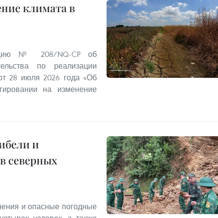
ение климата в
люцию № 208/NQ-CP об
ельства по реализации
т 28 июля 2026 года «Об
гировании на изменение
ибели и
в северных
днения и опасные погодные