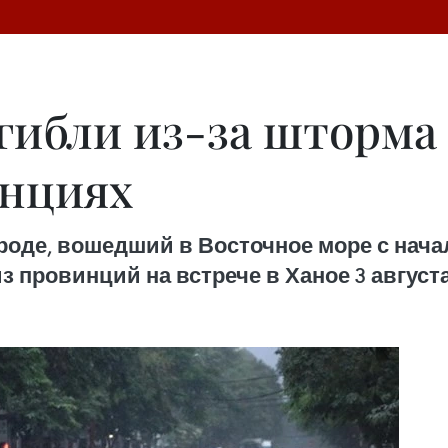
огибли из-за шторма
инциях
оде, вошедший в Восточное море с начал
 провинций на встрече в Ханое 3 августа