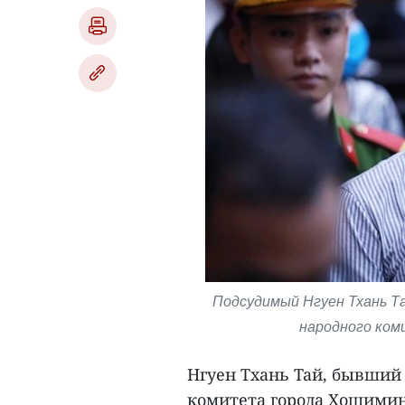
Подсудимый Нгуен Тхань Т
народного ком
Нгуен Тхань Тай, бывший
комитета города Хошимина