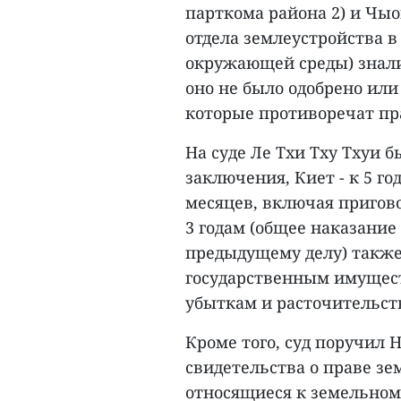
парткома района 2) и Чы
отдела землеустройства 
окружающей среды) знали
оно не было одобрено или
которые противоречат п
На суде Ле Тхи Тху Тхуи 
заключения, Киет - к 5 го
месяцев, включая приговор
3 годам (общее наказание
предыдущему делу) также
государственным имущест
убыткам и расточительств
Кроме того, суд поручил
свидетельства о праве зе
относящиеся к земельном