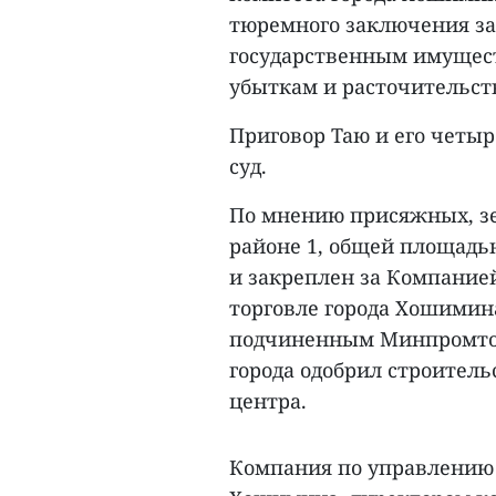
тюремного заключения за
государственным имущест
убыткам и расточительств
Приговор Таю и его четы
суд.
По мнению присяжных, зе
районе 1, общей площадью
и закреплен за Компани
торговле города Хошимин
подчиненным Минпромторг
города одобрил строитель
центра.
Компания по управлению