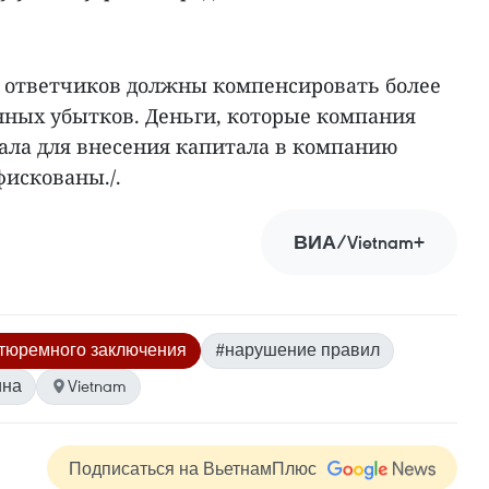
5 ответчиков должны компенсировать более
нных убытков. Деньги, которые компания
ала для внесения капитала в компанию
фискованы./.
ВИА/Vietnam+
 тюремного заключения
#нарушение правил
ина
Vietnam
Подписаться на ВьетнамПлюс