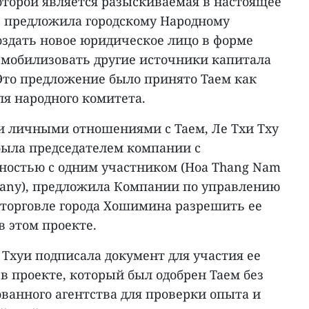
торой является разыскиваемая в настоящее
и, предложила городскому Народному
оздать новое юридическое лицо в форме
 мобилизовать другие источники капитала
 Это предложение было принято Таем как
ля народного комитета.
 личными отношениями с Таем, Ле Тхи Тху
 была председателем компании с
ностью с одним участником (Hoa Thang Nam
any), предложила Компании по управлению
торговле города Хошимина разрешить ее
в этом проекте.
у Тхуи подписала документ для участия ее
в проекте, который был одобрен Таем без
ванного агентства для проверки опыта и