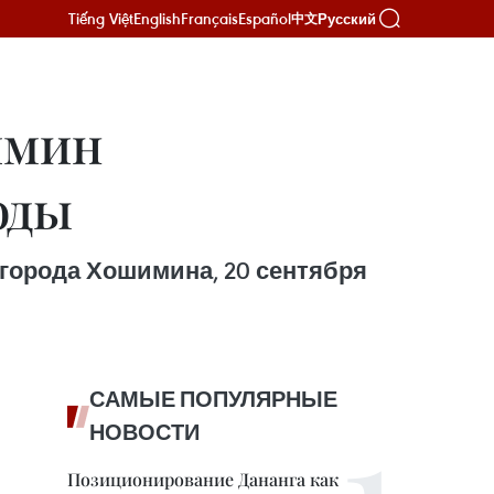
Tiếng Việt
English
Français
Español
Русский
中文
имин
оды
города Хошимина, 20 сентября
САМЫЕ ПОПУЛЯРНЫЕ
НОВОСТИ
Позиционирование Дананга как