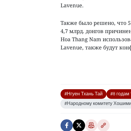
Lavenue.
Также было решено, что 
4,7 млрд. донгов причине
Hoa Thang Nam использов
Lavenue, также будут кон
#Нгуен Тхань Тай
#8 годам
#Народному комитету Хошим