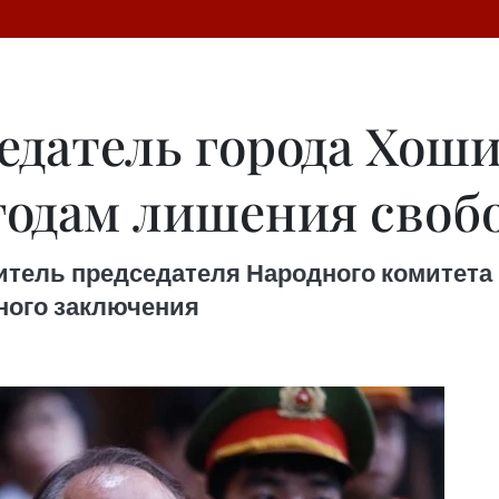
едатель города Хош
 годам лишения своб
итель председателя Народного комитета 
ного заключения