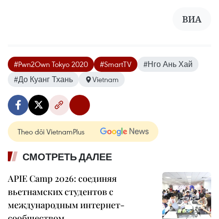
ВИА
#Pwn2Own Tokyo 2020
#SmartTV
#Нго Ань Хай
#До Куанг Тхань
Vietnam
Theo dõi VietnamPlus
СМОТРЕТЬ ДАЛЕЕ
APIE Camp 2026: соединяя
вьетнамских студентов с
международным интернет-
сообществом