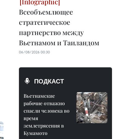
Всеобъемлющее
стратегическое
партнерство между
Вьетнамом и Таиландом
06/08/2026 00:30
ПОДКАСТ
Вьетнамские
рабочие отважно
спасли человека во
время
землетрясения в
Кумамото