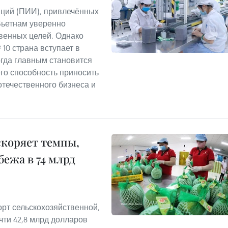
ций (ПИИ), привлечённых
 Вьетнам уверенно
венных целей. Однако
10 страна вступает в
огда главным становится
его способность приносить
отечественного бизнеса и
скоряет темпы,
бежа в 74 млрд
орт сельскохозяйственной,
чти 42,8 млрд долларов