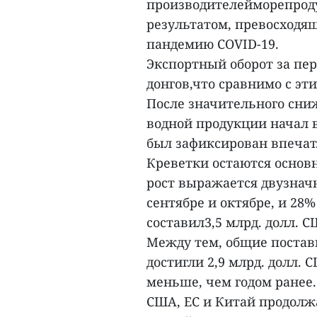
производителейморепродук
результатом, превосход
пандемию COVID-19.
Экспортный оборот за пер
донгов,что сравнимо с эт
После значительного сниж
водной продукции начал в
был зафиксирован впечат
Креветки остаются осно
рост выражается двузна
сентябре и октябре, и 28%
составил3,5 млрд. долл. С
Между тем, общие постав
достигли 2,9 млрд. долл. 
меньше, чем годом ранее.
США, ЕС и Китай продол