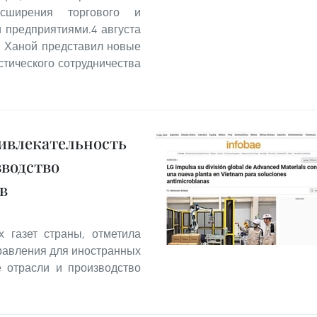
сширения торгового и
и предприятиями.4 августа
й Ханой представил новые
стического сотрудничества
ривлекательность
зводство
в
х газет страны, отметила
равления для иностранных
е отрасли и производство