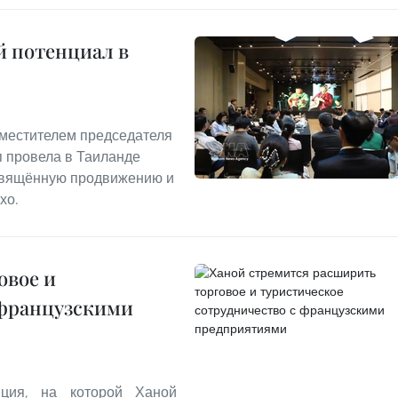
й потенциал в
заместителем председателя
п провела в Таиланде
освящённую продвижению и
хо.
овое и
 французскими
ция, на которой Ханой