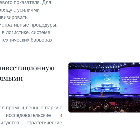
евого показателя. Для
аряду с усилиями
ивизировать
истративные процедуры,
 в логистике, системе
технических барьерах.
 инвестиционную
прямыми
тся промышленные парки с
 исследовательские и
уются стратегические